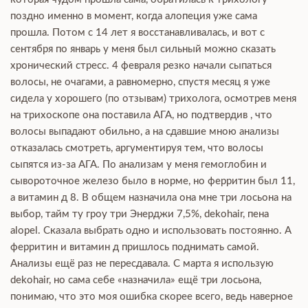
поздно именно в момент, когда алопеция уже сама
прошла. Потом с 14 лет я восстанавливалась, и вот с
сентября по январь у меня был сильный можно сказать
хронический стресс. 4 февраля резко начали сыпаться
волосы, не очагами, а равномерно, спустя месяц я уже
сидела у хорошего (по отзывам) трихолога, осмотрев меня
на трихоскопе она поставила АГА, но подтвердив , что
волосы выпадают обильно, а на сдавшие мною анализы
отказалась смотреть, аргументируя тем, что волосы
сыпятся из-за АГА. По анализам у меня гемоглобин и
сывороточное железо было в норме, но ферритин был 11,
а витамин д 8. В общем назначила она мне три лосьона на
выбор, тайм ту гроу три Энерджи 7,5%, dekohair, пена
alopel. Сказала выбрать одно и использовать постоянно. А
ферритин и витамин д пришлось поднимать самой.
Анализы ещё раз не пересдавала. С марта я использую
dekohair, но сама себе «назначила» ещё три лосьона,
понимаю, что это моя ошибка скорее всего, ведь наверное