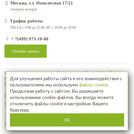
Москва, ул. Новолесная 17/21
смотреть на карте
График работы
ПН-СБ с 9:00 до 21:00, ВС с 10:00 до 20:00
+ 7(499) 973-10-80
Онлайн запись
Информация, представленная на сайте, не является публичной офертой, а
используется в качестве рекламно-информационных материалов
Для улучшения работы сайта и его взаимодействия с
Лицензия № ЛО-77-01-018071
пользователями мы используем
файлы cookie
.
Продолжая работу с сайтом, Вы разрешаете
Жалобы и предложения
использование cookie-файлов. Вы всегда можете
отключить файлы cookie в настройках Вашего
Запись на прием
браузера.
Посетите наш интернет-магазин
www.aptekahair.ru
OK
Услуги
Фотографии до и после
Отзывы
Акции