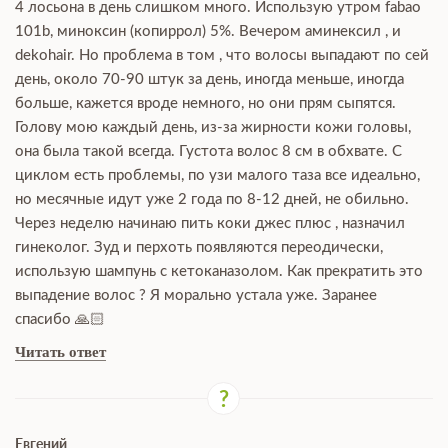
4 лосьона в день слишком много. Использую утром fabao
101b, миноксин (копиррол) 5%. Вечером аминексил , и
dekohair. Но проблема в том , что волосы выпадают по сей
день, около 70-90 штук за день, иногда меньше, иногда
больше, кажется вроде немного, но они прям сыпятся.
Голову мою каждый день, из-за жирности кожи головы,
она была такой всегда. Густота волос 8 см в обхвате. С
циклом есть проблемы, по узи малого таза все идеально,
но месячные идут уже 2 года по 8-12 дней, не обильно.
Через неделю начинаю пить коки джес плюс , назначил
гинеколог. Зуд и перхоть появляются переодически,
использую шампунь с кетоканазолом. Как прекратить это
выпадение волос ? Я морально устала уже. Заранее
спасибо 🙏🏻
Читать ответ
Евгений