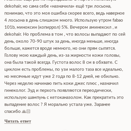
dekohair, но сама себе «назначила» ещё три лосьона,
понимаю, что это моя ошибка скорее всего, ведь наверное
4 лосьона в день слишком много. Использую утром fabao
101b, миноксин (копиррол) 5%. Вечером аминексил , и
dekohair. Но проблема в том , что волосы выпадают по сей
день, около 70-90 штук за день, иногда меньше, иногда
больше, кажется вроде немного, но они прям сыпятся.
Голову мою каждый день, из-за жирности кожи головы,
она была такой всегда. Густота волос 8 см в обхвате. С
циклом есть проблемы, по узи малого таза все идеально,
но месячные идут уже 2 года по 8-12 дней, не обильно.
Через неделю начинаю пить коки джес плюс , назначил
гинеколог. Зуд и перхоть появляются переодически,
использую шампунь с кетоканазолом. Как прекратить это
выпадение волос ? Я морально устала уже. Заранее
спасибо 🙏🏻
Читать ответ