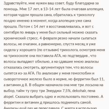
Здравствуйте, мне нужен ваш совет, буду благодарна за
помощь. Мне 17 лет, в 13-14 лет была очаговая алопеция,
которая чудом прошла сама, обратилась к трихологу
поздно именно в момент, когда алопеция уже сама
прошла. Потом с 14 лет я восстанавливалась, и вот с
сентября по январь у меня был сильный можно сказать
хронический стресс. 4 февраля резко начали сыпаться
волосы, не очагами, а равномерно, спустя месяц я уже
сидела у хорошего (по отзывам) трихолога, осмотрев меня
на трихоскопе она поставила АГА, но подтвердив , что
волосы выпадают обильно, а на сдавшие мною анализы
отказалась смотреть, аргументируя тем, что волосы
сыпятся из-за АГА. По анализам у меня гемоглобин и
сывороточное железо было в норме, но ферритин был 11,
а витамин д 8. В общем назначила она мне три лосьона на
выбор, тайм ту гроу три Энерджи 7,5%, dekohair, пена
alopel. Сказала выбрать одно и использовать постоянно. А
ферритин и витамин д пришлось поднимать самой.
Анализы ещё раз не пересдавала. С марта я использую