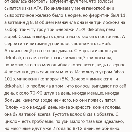
отказалась смотреть, аргументируя тем, что волосы
сыпятся из-за АГА. По анализам у меня гемоглобин и
сывороточное железо было в норме, но ферритин был 11,
а витамин д 8. В общем назначила она мне три лосьона на
выбор, тайм ту гроу три Энерджи 7,5%, dekohair, пена
alopel. Сказала выбрать одно и использовать постоянно. А
ферритин и витамин д пришлось поднимать самой.
Анализы ещё раз не пересдавала. С марта я использую
dekohair, но сама себе «назначила» ещё три лосьона,
понимаю, что это моя ошибка скорее всего, ведь наверное
4 лосьона в день слишком много. Использую утром fabao
101b, миноксин (копиррол) 5%. Вечером аминексил , и
dekohair. Но проблема в том , что волосы выпадают по сей
день, около 70-90 штук за день, иногда меньше, иногда
больше, кажется вроде немного, но они прям сыпятся.
Голову мою каждый день, из-за жирности кожи головы,
она была такой всегда. Густота волос 8 см в обхвате. С
циклом есть проблемы, по узи малого таза все идеально,
но месячные идут уже 2 года по 8-12 дней, не обильно.