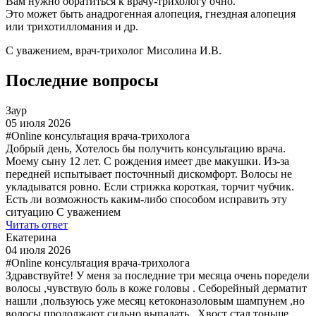
Вам нужно обратиться к врачу-трихологу очно.
Это может быть анадрогенная алопеция, гнездная алопеция
или трихотилломания и др.
С уважением, врач-трихолог Мисолина И.В.
Последние вопросы
Заур
05 июля 2026
#Online консультация врача-трихолога
Добрый день, Хотелось бы получить консультацию врача.
Моему сыну 12 лет. С рождения имеет две макушки. Из-за
передней испытывает посточнный дискомфорт. Волосы не
укладыватся ровно. Если стрижка короткая, торчит чубчик.
Есть ли возможность каким-либо способом исправить эту
ситуацию С уважением
Читать ответ
Екатерина
04 июля 2026
#Online консультация врача-трихолога
Здравствуйте! У меня за последние три месяца очень поредели
волосы ,чувствую боль в коже головы . Себорейный дерматит
нашли ,пользуюсь уже месяц кетоконазоловым шампунем ,но
волосы продолжают сильно выпадать . Хвост стал тоньше