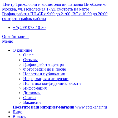
Центр Трихологии и косметологии Татьяны Цимбаленко
Москва, ул. Новолесная 17/21
смотреть на карте
График работы
ПН-СБ с 9:00 до 21:00, ВС с 10:00 до 20:00
смотреть график работы
+ 7(499) 973-10-80
Онлайн запись
Меню
О клинике
О нас
Отзывы
График работы центра
Фотографии до и после
Новости и публикации
Информация и лицензии
Политика конфиденциальности
Информация
Дипломы
Статьи
Вакансии
Посетите наш интернет-магазин
www.aptekahair.ru
Лицо
Волосы