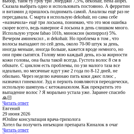
выбор, тайм ту гроу три Энерджи 7,5%, dekohair, пена alopel.
Сказала выбрать одно и использовать постоянно. А ферритин
и витамин д пришлось поднимать самой. Анализы ещё раз не
пересдавала. С марта я использую dekohair, но сама себе
«назначила» ещё три лосьона, понимаю, что это моя ошибка
скорее всего, ведь наверное 4 лосьона в день слишком много.
Использую утром fabao 101b, миноксин (копиррол) 5%.
Вечером аминексил , и dekohair. Но проблема в том , что
волосы выпадают по сей день, около 70-90 штук за день,
иногда меньше, иногда больше, кажется вроде немного, но
они прям сыпятся. Голову мою каждый день, из-за жирности
кожи головы, она была такой всегда. Густота волос 8 см в
обхвате. С циклом есть проблемы, по узи малого таза все
идеально, но месячные идут уже 2 года по 8-12 дней, не
обильно. Через неделю начинаю пить коки джес плюс ,
назначил гинеколог. Зуд и перхоть появляются переодически,
использую шампунь с кетоканазолом. Как прекратить это
выпадение волос ? Я морально устала уже. Заранее спасибо
🙏🏻
Читать ответ
Евгений
29 июня 2026
#Online консультация врача-трихолога
Хотел бы получить инъекции препарата Киналок в очаг
Читать ответ