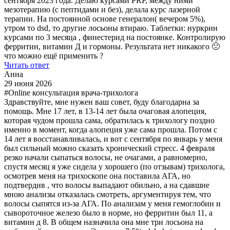
сентября 2023 года. Делаю курсами PRP, между ними
мезотерапию (с пептидами и без), делала курс лазерной
терапии. На постоянной основе генералон( вечером 5%),
утром то dsd, то другие лосьоны втираю. Таблетки: нуркрин
курсами по 3 месяца , финестерид на постоянке. Контролирую
ферритин, витамин Д и гормоны. Результата нет никакого 🙁
что можно ещё применить ?
Читать ответ
Анна
29 июня 2026
#Online консультация врача-трихолога
Здравствуйте, мне нужен ваш совет, буду благодарна за
помощь. Мне 17 лет, в 13-14 лет была очаговая алопеция,
которая чудом прошла сама, обратилась к трихологу поздно
именно в момент, когда алопеция уже сама прошла. Потом с
14 лет я восстанавливалась, и вот с сентября по январь у меня
был сильный можно сказать хронический стресс. 4 февраля
резко начали сыпаться волосы, не очагами, а равномерно,
спустя месяц я уже сидела у хорошего (по отзывам) трихолога,
осмотрев меня на трихоскопе она поставила АГА, но
подтвердив , что волосы выпадают обильно, а на сдавшие
мною анализы отказалась смотреть, аргументируя тем, что
волосы сыпятся из-за АГА. По анализам у меня гемоглобин и
сывороточное железо было в норме, но ферритин был 11, а
витамин д 8. В общем назначила она мне три лосьона на