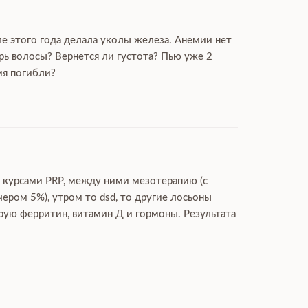
ле этого года делала уколы железа. Анемии нет
рь волосы? Вернется ли густота? Пью уже 2
мя погибли?
ю курсами PRP, между ними мезотерапию (с
чером 5%), утром то dsd, то другие лосьоны
ирую ферритин, витамин Д и гормоны. Результата