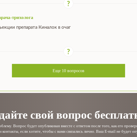
врача-трихолога
ъекции препарата Киналок в очаг
Еще
10
вопросов
дайте свой вопрос бесплат
лему. Вопрос будет опубликован вместе с ответом после того, как его прове
и контакты, если хотите, чтобы с вами связались лично. Ваш E-mail не будет оп