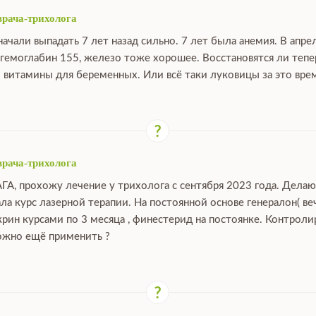
врача-трихолога
ачали выпадать 7 лет назад сильно. 7 лет была анемия. В апре
 гемоглабин 155, железо тоже хорошее. Восстановятся ли тепе
 витамины для беременных. Или всё таки луковицы за это вре
врача-трихолога
АГА, прохожу лечение у трихолога с сентября 2023 года. Дела
ала курс лазерной терапии. На постоянной основе генералон( ве
крин курсами по 3 месяца , финестерид на постоянке. Контрол
можно ещё применить ?