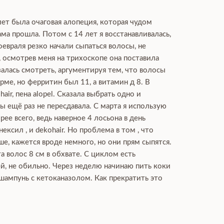
лет была очаговая алопеция, которая чудом
ма прошла. Потом с 14 лет я восстанавливалась,
февраля резко начали сыпаться волосы, не
, осмотрев меня на трихоскопе она поставила
залась смотреть, аргументируя тем, что волосы
ме, но ферритин был 11, а витамин д 8. В
ir, пена alopel. Сказала выбрать одно и
 ещё раз не пересдавала. С марта я использую
рее всего, ведь наверное 4 лосьона в день
сил , и dekohair. Но проблема в том , что
ше, кажется вроде немного, но они прям сыпятся.
а волос 8 см в обхвате. С циклом есть
ей, не обильно. Через неделю начинаю пить коки
 шампунь с кетоканазолом. Как прекратить это