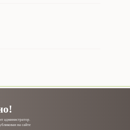
но!
рит администратор.
убликован на сайте