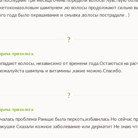
за последние три месяца очень поредели волосы ,чувствую бо
 кетоконазоловым шампунем ,но волосы продолжают сильно выпа
ого года было окрашивание и смывка ,волосы пострадали . )
врача-трихолога
ыпадают волосы, независимо от времени года.Остаються на расч
ожалуйста шампунь и витамины ,какие можно.Спасибо.
врача-трихолога
ачалась проблема Раньше была перхоть,избавилась Но сейчас п
макушке Сказали кожное заболевание-или дерматит Не знаю что