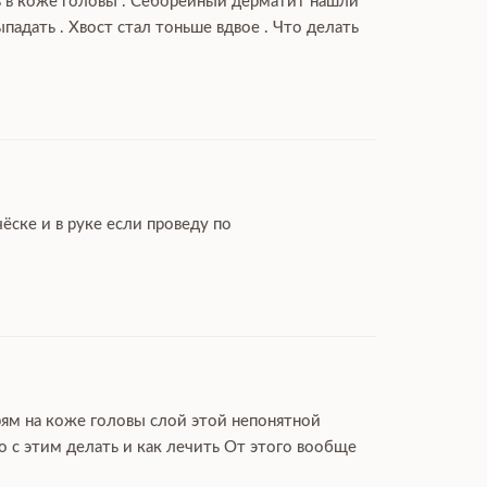
ль в коже головы . Себорейный дерматит нашли
дать . Хвост стал тоньше вдвое . Что делать
ёске и в руке если проведу по
рям на коже головы слой этой непонятной
 с этим делать и как лечить От этого вообще