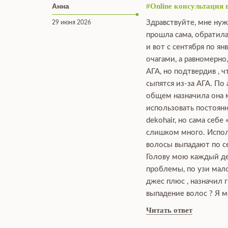
Анна
#Online консультация 
Здравствуйте, мне нуж
29 июня 2026
прошла сама, обратила
и вот с сентября по я
очагами, а равномерно
АГА, но подтвердив , 
сыпятся из-за АГА. По
общем назначила она мн
использовать постоянн
dekohair, но сама себе
слишком много. Исполь
волосы выпадают по се
Голову мою каждый ден
проблемы, по узи мало
джес плюс , назначил 
выпадение волос ? Я м
Читать ответ