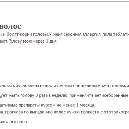
волос
 и болят корни головы.У меня сезонная аллергия, пила таблет
ают.Голову мою через 3 дня.
оловы обусловлена недостаточным очищением кожи головы, а
дует мыть голову 3 раза в неделю, применяйте антисеборейные
дативные препараты курсом не менее 1 месяца.
за, прогноза по выпадению волос нужно провести фототрихогр
рихологу очно.