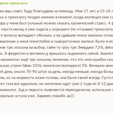
врача-трихолога
ен ваш совет, буду благодарна за помощь. Мне 17 лет, в 13-14 
сь к трихологу поздно именно в момент, когда алопеция уже са
нварь у меня был сильный можно сказать хронический стресс. 4 
, спустя месяц я уже сидела у хорошего (по отзывам) трихолога
что волосы выпадают обильно, а на сдавшие мною анализы отка
 анализам у меня гемоглобин и сывороточное железо было в нор
е три лосьона на выбор, тайм ту гроу три Энерджи 7,5%, dekoha
о. А ферритин и витамин д пришлось поднимать самой. Анализы
 «назначила» ещё три лосьона, понимаю, что это моя ошибка ско
зую утром fabao 101b, миноксин (копиррол) 5%. Вечером аминек
й день, около 70-90 штук за день, иногда меньше, иногда боль
ь, из-за жирности кожи головы, она была такой всегда. Густот
го таза все идеально, но месячные идут уже 2 года по 8-12 дн
гинеколог. Зуд и перхоть появляются переодически, использую
орально устала уже. Заранее спасибо 🙏🏻