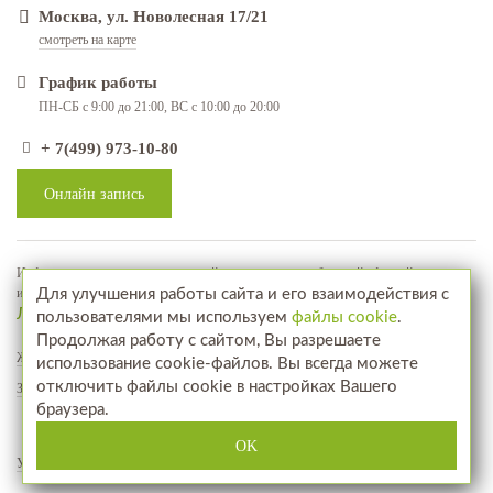
Москва, ул. Новолесная 17/21
смотреть на карте
График работы
ПН-СБ с 9:00 до 21:00, ВС с 10:00 до 20:00
+ 7(499) 973-10-80
Онлайн запись
Информация, представленная на сайте, не является публичной офертой, а
используется в качестве рекламно-информационных материалов
Для улучшения работы сайта и его взаимодействия с
Лицензия № ЛО-77-01-018071
пользователями мы используем
файлы cookie
.
Продолжая работу с сайтом, Вы разрешаете
Жалобы и предложения
использование cookie-файлов. Вы всегда можете
отключить файлы cookie в настройках Вашего
Запись на прием
браузера.
Посетите наш интернет-магазин
www.aptekahair.ru
OK
Услуги
Фотографии до и после
Отзывы
Акции