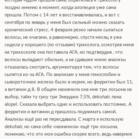
которая чудом прошла сама, обратилась к трихологу
поздно именно в момент, когда алопеция уже сама
прошла. Потом с 14 лет я восстанавливалась, и вот с
сентября по январь у меня был сильный можно сказать
хронический стресс. 4 февраля резко начали сыпаться
волосы, не очагами, а равномерно, спустя месяц я уже
сидела у хорошего (по отзывам) трихолога, осмотрев меня
на трихоскопе она поставила АГА, но подтвердив , что
волосы выпадают обильно, а на сдавшие мною анализы
отказалась смотреть, аргументируя тем, что волосы
сыпятся из-за АГА. По анализам у меня гемоглобин и
сывороточное железо было в норме, но ферритин был 11,
а витамин д 8. В общем назначила она мне три лосьона на
выбор, тайм ту гроу три Энерджи 7,5%, dekohair, пена
alopel. Сказала выбрать одно и использовать постоянно. А
ферритин и витамин д пришлось поднимать самой.
Анализы ещё раз не пересдавала. С марта я использую
dekohair, но сама себе «назначила» ещё три лосьона,
понимаю, что это моя ошибка скорее всего, ведь наверное