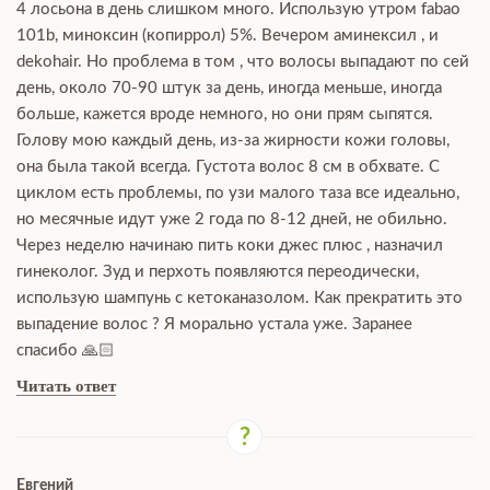
4 лосьона в день слишком много. Использую утром fabao
101b, миноксин (копиррол) 5%. Вечером аминексил , и
dekohair. Но проблема в том , что волосы выпадают по сей
день, около 70-90 штук за день, иногда меньше, иногда
больше, кажется вроде немного, но они прям сыпятся.
Голову мою каждый день, из-за жирности кожи головы,
она была такой всегда. Густота волос 8 см в обхвате. С
циклом есть проблемы, по узи малого таза все идеально,
но месячные идут уже 2 года по 8-12 дней, не обильно.
Через неделю начинаю пить коки джес плюс , назначил
гинеколог. Зуд и перхоть появляются переодически,
использую шампунь с кетоканазолом. Как прекратить это
выпадение волос ? Я морально устала уже. Заранее
спасибо 🙏🏻
Читать ответ
Евгений