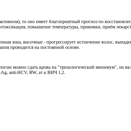
активном), то оно имеет благоприятный прогноз по восстановле
 интоксикация, повышение температуры, прививки, приём лекарс
нная зона, височные - прогрессирует истончение волос, выпаде
апия проводится на постоянной основе.
гии можно сдать кровь на "трихологический минимум", он вклю
Ag, anti-HCV, RW, ат к ВИЧ 1,2.