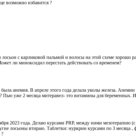
бще возможно избавится ?
лосьон с карликовой пальмой и волосы на этой схеме хорошо рас
ожет ли миноксидил перестать действовать со временем?
т была анемия. В апреле этого года делала уколы железа. Анемии 
а? Пью уже 2 месяца митеравел- это витамины для беременных. И
ября 2023 года. Делаю курсами PRP, между ними мезотерапию (с 
другие лосьоны втираю. Таблетки: нуркрин курсами по 3 месяца 
 ?