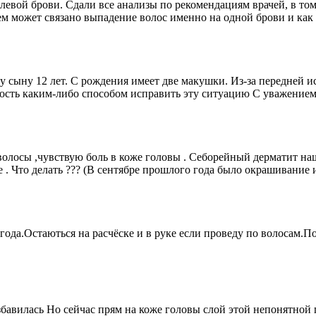
 левой брови. Сдали все анализы по рекомендациям врачей, в то
чем может связано выпадение волос именно на одной брови и как
у сыну 12 лет. С рождения имеет две макушки. Из-за передней
жность каким-либо способом исправить эту ситуацию С уважение
 волосы ,чувствую боль в коже головы . Себорейный дерматит н
. Что делать ??? (В сентябре прошлого года было окрашивание и
 года.Остаються на расчёске и в руке если проведу по волосам
збавилась Но сейчас прям на коже головы слой этой непонятной