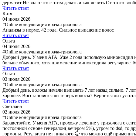
дерматит Не знаю что с этим делать и как лечить От этого воо
Читать ответ
Катя
04 июля 2026
#Online консультация врача-трихолога
Анализы в норме. 42 года. Сильное выпадение волос
Читать ответ
Ольга
04 июля 2026
#Online консультация врача-трихолога
Добрый день. У меня АГА. Уже 2 года использую миноксидил и 
больше обычного, хотя применение миноксидила регулярное. М
Читать ответ
Ольга
03 июля 2026
#Online консультация врача-трихолога
Добрый день, волосы начали выпадать 7 лет назад сильно. 7 ле
хорошее. Восстановятся ли теперь волосы? Вернется ли густот
Читать ответ
Светлана
02 июля 2026
#Online консультация врача-трихолога
Здравствуйте. У меня АГА, прохожу лечение у трихолога с сент
постоянной основе генералон( вечером 5%), утром то dsd, то 
гормоны. Результата нет никакого 🙁 что можно ещё применить