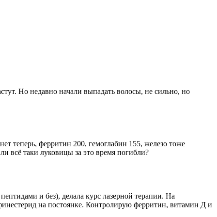
тут. Но недавно начали выпадать волосы, не сильно, но
нет теперь, ферритин 200, гемоглабин 155, железо тоже
ли всё таки луковицы за это время погибли?
пептидами и без), делала курс лазерной терапии. На
, финестерид на постоянке. Контролирую ферритин, витамин Д и