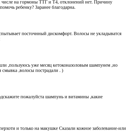
м числе на гормоны ТТГ и Т4, отклонений нет. Причину
 помочь ребенку? Заранее благодарна.
 испытывает посточнный дискомфорт. Волосы не укладыватся
м
ашли ,пользуюсь уже месяц кетоконазоловым шампунем ,но
 смывка ,волосы пострадали . )
.Подскажите пожалуйста шампунь и витамины ,какие
 перхоти и только на макушке Сказали кожное заболевание-или