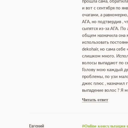
прошла сама, обратила
и вот с сентября по я
очагами, а равномерно
АГА, но подтвердив , 
сыпятся из-за АГА. По
общем назначила она мн
использовать постоянн
dekohair, но сама себе
слишком много. Исполь
волосы выпадают по се
Голову мою каждый ден
проблемы, по узи мало
джес плюс , назначил 
выпадение волос ? Я м
Читать ответ
Евгений
#Online консультация 