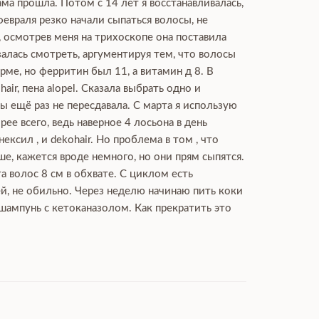
ма прошла. Потом с 14 лет я восстанавливалась,
февраля резко начали сыпаться волосы, не
, осмотрев меня на трихоскопе она поставила
залась смотреть, аргументируя тем, что волосы
ме, но ферритин был 11, а витамин д 8. В
ir, пена alopel. Сказала выбрать одно и
 ещё раз не пересдавала. С марта я использую
рее всего, ведь наверное 4 лосьона в день
сил , и dekohair. Но проблема в том , что
ше, кажется вроде немного, но они прям сыпятся.
а волос 8 см в обхвате. С циклом есть
ей, не обильно. Через неделю начинаю пить коки
 шампунь с кетоканазолом. Как прекратить это