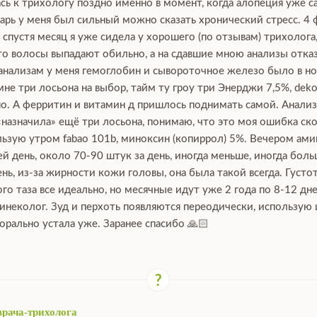
сь к трихологу поздно именно в момент, когда алопеция уже са
нварь у меня был сильный можно сказать хронический стресс. 4 
, спустя месяц я уже сидела у хорошего (по отзывам) трихолога
что волосы выпадают обильно, а на сдавшие мною анализы отка
 анализам у меня гемоглобин и сывороточное железо было в нор
е три лосьона на выбор, тайм ту гроу три Энерджи 7,5%, dekoha
о. А ферритин и витамин д пришлось поднимать самой. Анализы
 «назначила» ещё три лосьона, понимаю, что это моя ошибка ско
зую утром fabao 101b, миноксин (копиррол) 5%. Вечером аминек
й день, около 70-90 штук за день, иногда меньше, иногда боль
ь, из-за жирности кожи головы, она была такой всегда. Густот
го таза все идеально, но месячные идут уже 2 года по 8-12 дн
гинеколог. Зуд и перхоть появляются переодически, использую
орально устала уже. Заранее спасибо 🙏🏻
врача-трихолога