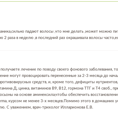
паника,сильно падают волосы ,что мне делать ,может можно п
ою 2 раза в неделю ,в последний раз окрашивала волосы часто,е
 получаете лечение по поводу своего фонового заболевания, т
ение могут провоцировать перенесенные за 2-3 месяца до нача
противовирусных средств, и, кроме того, дефициты нутриенто
тамина Д, цинка, витаминов В9, В12, гормона ТТГ и Т4 своб.,
осьоны на основе аминексила,чтобы обеспечить восстановлени
Derma, курсом не менее 3-х месяцев.Помимо этого в домашних
елю. С уважением, врач-трихолог Илларионова Е.В.