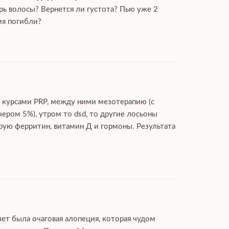
рь волосы? Вернется ли густота? Пью уже 2
мя погибли?
ю курсами PRP, между ними мезотерапию (с
чером 5%), утром то dsd, то другие лосьоны
ирую ферритин, витамин Д и гормоны. Результата
лет была очаговая алопеция, которая чудом