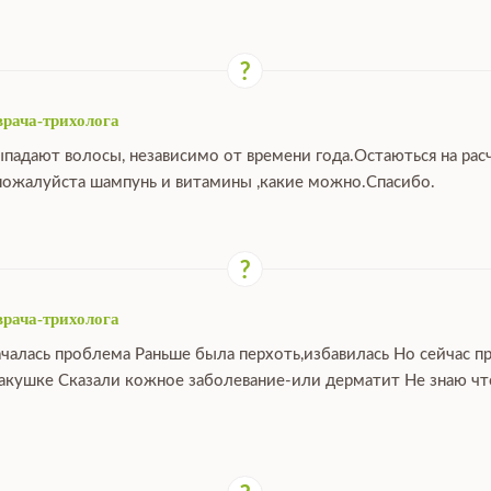
врача-трихолога
ыпадают волосы, независимо от времени года.Остаються на расч
ожалуйста шампунь и витамины ,какие можно.Спасибо.
врача-трихолога
ачалась проблема Раньше была перхоть,избавилась Но сейчас п
макушке Сказали кожное заболевание-или дерматит Не знаю что