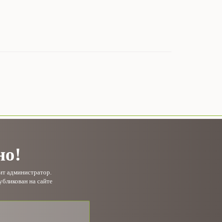
но!
рит администратор.
убликован на сайте