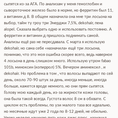
сыпятся из-за АГА. По анализам у меня гемоглобин и
сывороточное железо было в норме, но ферритин был 11,
а витамин д 8. В общем назначила она мне три лосьона на
выбор, тайм ту гроу три Энерджи 7,5%, dekohair, пена
alopel. Сказала выбрать одно и использовать постоянно. А
ферритин и витамин д пришлось поднимать самой.
Анализы ещё раз не пересдавала. С марта я использую
dekohair, но сама себе «назначила» ещё три лосьона,
понимаю, что это моя ошибка скорее всего, ведь наверное
4 лосьона в день слишком много. Использую утром fabao
101b, миноксин (копиррол) 5%. Вечером аминексил , и
dekohair. Но проблема в том , что волосы выпадают по сей
день, около 70-90 штук за день, иногда меньше, иногда
больше, кажется вроде немного, но они прям сыпятся.
Голову мою каждый день, из-за жирности кожи головы,
она была такой всегда. Густота волос 8 см в обхвате. С
циклом есть проблемы, по узи малого таза все идеально,
но месячные идут уже 2 года по 8-12 дней, не обильно.
Через неделю начинаю пить коки джес плюс , назначил