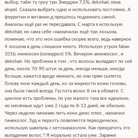
выбор, тайм ту гроу три Энерджи 7,5%, dekohair, пена
alopel. Сказала выбрать одно и использовать постоянно. А
ферритин и витамин д пришлось поднимать самой.
Анализы ещё раз не пересдавала. С марта я использую
dekohair, но сама себе «назначила» ещё три лосьона,
понимаю, что это моя ошибка скорее всего, ведь наверное
4 лосьона в день слишком много. Использую утром fabao
101b, миноксин (копиррол) 5%. Вечером аминексил , и
dekohair. Но проблема в том , что волосы выпадают по сей
день, около 70-90 штук за день, иногда меньше, иногда
больше, кажется вроде немного, но они прям сыпятся.
Голову мою каждый день, из-за жирности кожи головы,
она была такой всегда. Густота волос 8 см в обхвате. С
циклом есть проблемы, по узи малого таза все идеально,
но месячные идут уже 2 года по 8-12 дней, не обильно.
Через неделю начинаю пить коки джес плюс , назначил
гинеколог. Зуд и перхоть появляются переодически,
использую шампунь с кетоканазолом. Как прекратить это
выпадение волос ? Я морально устала уже. Заранее