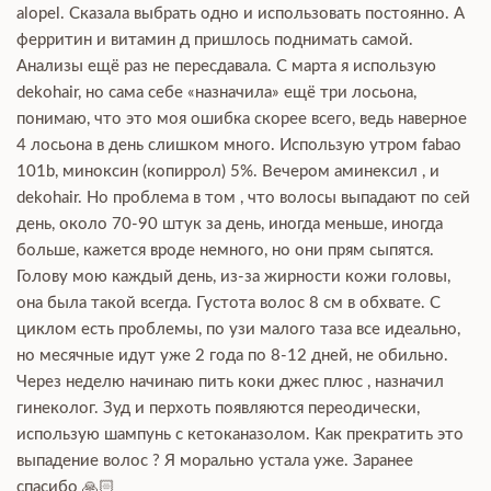
alopel. Сказала выбрать одно и использовать постоянно. А
ферритин и витамин д пришлось поднимать самой.
Анализы ещё раз не пересдавала. С марта я использую
dekohair, но сама себе «назначила» ещё три лосьона,
понимаю, что это моя ошибка скорее всего, ведь наверное
4 лосьона в день слишком много. Использую утром fabao
101b, миноксин (копиррол) 5%. Вечером аминексил , и
dekohair. Но проблема в том , что волосы выпадают по сей
день, около 70-90 штук за день, иногда меньше, иногда
больше, кажется вроде немного, но они прям сыпятся.
Голову мою каждый день, из-за жирности кожи головы,
она была такой всегда. Густота волос 8 см в обхвате. С
циклом есть проблемы, по узи малого таза все идеально,
но месячные идут уже 2 года по 8-12 дней, не обильно.
Через неделю начинаю пить коки джес плюс , назначил
гинеколог. Зуд и перхоть появляются переодически,
использую шампунь с кетоканазолом. Как прекратить это
выпадение волос ? Я морально устала уже. Заранее
спасибо 🙏🏻