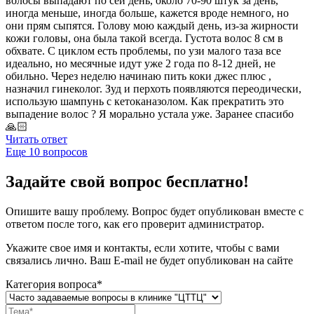
волосы выпадают по сей день, около 70-90 штук за день,
иногда меньше, иногда больше, кажется вроде немного, но
они прям сыпятся. Голову мою каждый день, из-за жирности
кожи головы, она была такой всегда. Густота волос 8 см в
обхвате. С циклом есть проблемы, по узи малого таза все
идеально, но месячные идут уже 2 года по 8-12 дней, не
обильно. Через неделю начинаю пить коки джес плюс ,
назначил гинеколог. Зуд и перхоть появляются переодически,
использую шампунь с кетоканазолом. Как прекратить это
выпадение волос ? Я морально устала уже. Заранее спасибо
🙏🏻
Читать ответ
Еще
10
вопросов
Задайте свой вопрос бесплатно!
Опишите вашу проблему. Вопрос будет опубликован вместе с
ответом после того, как его проверит администратор.
Укажите свое имя и контакты, если хотите, чтобы с вами
связались лично. Ваш E-mail не будет опубликован на сайте
Категория вопроса*