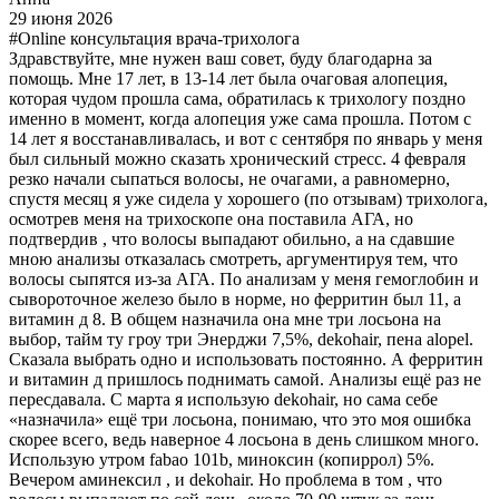
29 июня 2026
#Online консультация врача-трихолога
Здравствуйте, мне нужен ваш совет, буду благодарна за
помощь. Мне 17 лет, в 13-14 лет была очаговая алопеция,
которая чудом прошла сама, обратилась к трихологу поздно
именно в момент, когда алопеция уже сама прошла. Потом с
14 лет я восстанавливалась, и вот с сентября по январь у меня
был сильный можно сказать хронический стресс. 4 февраля
резко начали сыпаться волосы, не очагами, а равномерно,
спустя месяц я уже сидела у хорошего (по отзывам) трихолога,
осмотрев меня на трихоскопе она поставила АГА, но
подтвердив , что волосы выпадают обильно, а на сдавшие
мною анализы отказалась смотреть, аргументируя тем, что
волосы сыпятся из-за АГА. По анализам у меня гемоглобин и
сывороточное железо было в норме, но ферритин был 11, а
витамин д 8. В общем назначила она мне три лосьона на
выбор, тайм ту гроу три Энерджи 7,5%, dekohair, пена alopel.
Сказала выбрать одно и использовать постоянно. А ферритин
и витамин д пришлось поднимать самой. Анализы ещё раз не
пересдавала. С марта я использую dekohair, но сама себе
«назначила» ещё три лосьона, понимаю, что это моя ошибка
скорее всего, ведь наверное 4 лосьона в день слишком много.
Использую утром fabao 101b, миноксин (копиррол) 5%.
Вечером аминексил , и dekohair. Но проблема в том , что