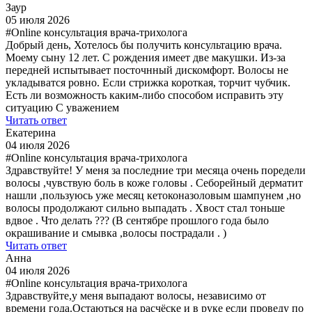
Заур
05 июля 2026
#Online консультация врача-трихолога
Добрый день, Хотелось бы получить консультацию врача.
Моему сыну 12 лет. С рождения имеет две макушки. Из-за
передней испытывает посточнный дискомфорт. Волосы не
укладыватся ровно. Если стрижка короткая, торчит чубчик.
Есть ли возможность каким-либо способом исправить эту
ситуацию С уважением
Читать ответ
Екатерина
04 июля 2026
#Online консультация врача-трихолога
Здравствуйте! У меня за последние три месяца очень поредели
волосы ,чувствую боль в коже головы . Себорейный дерматит
нашли ,пользуюсь уже месяц кетоконазоловым шампунем ,но
волосы продолжают сильно выпадать . Хвост стал тоньше
вдвое . Что делать ??? (В сентябре прошлого года было
окрашивание и смывка ,волосы пострадали . )
Читать ответ
Анна
04 июля 2026
#Online консультация врача-трихолога
Здравствуйте,у меня выпадают волосы, независимо от
времени года.Остаються на расчёске и в руке если проведу по