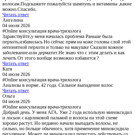
волосам.Подскажите пожалуйста шампунь и витамины ,какие
можно.Спасибо.
Читать ответ
Ангелина
04 июля 2026
#Online консультация врача-трихолога
Здравствуйте,у меня началась проблема Раньше была
перхоть,избавилась Но сейчас прям на коже головы слой этой
непонятной перхоти и только на макушке Сказали кожное
заболевание-или дерматит Не знаю что с этим делать и как
лечить От этого вообще возможно избавится ?
Читать ответ
Катя
04 июля 2026
#Online консультация врача-трихолога
Анализы в норме. 42 года. Сильное выпадение волос
Читать ответ
Ольга
04 июля 2026
#Online консультация врача-трихолога
Добрый день. У меня АГА. Уже 2 года использую миноксидил
и лосьон с карликовой пальмой и волосы на этой схеме
хорошо растут. Но недавно начали выпадать волосы, не
сильно, но больше обычного, хотя применение миноксидила
регулярное. Может ли миноксидил перестать действовать со