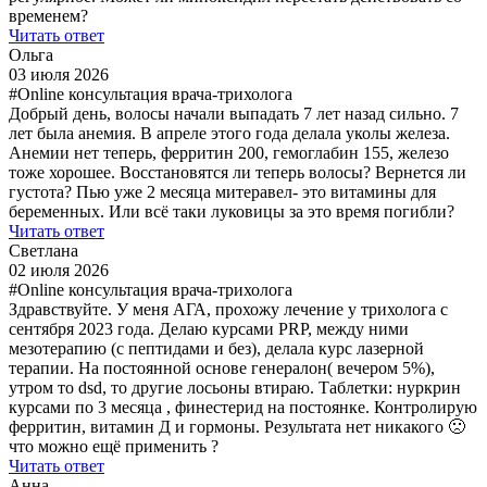
временем?
Читать ответ
Ольга
03 июля 2026
#Online консультация врача-трихолога
Добрый день, волосы начали выпадать 7 лет назад сильно. 7
лет была анемия. В апреле этого года делала уколы железа.
Анемии нет теперь, ферритин 200, гемоглабин 155, железо
тоже хорошее. Восстановятся ли теперь волосы? Вернется ли
густота? Пью уже 2 месяца митеравел- это витамины для
беременных. Или всё таки луковицы за это время погибли?
Читать ответ
Светлана
02 июля 2026
#Online консультация врача-трихолога
Здравствуйте. У меня АГА, прохожу лечение у трихолога с
сентября 2023 года. Делаю курсами PRP, между ними
мезотерапию (с пептидами и без), делала курс лазерной
терапии. На постоянной основе генералон( вечером 5%),
утром то dsd, то другие лосьоны втираю. Таблетки: нуркрин
курсами по 3 месяца , финестерид на постоянке. Контролирую
ферритин, витамин Д и гормоны. Результата нет никакого 🙁
что можно ещё применить ?
Читать ответ
Анна