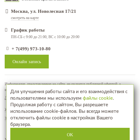
Москва, ул. Новолесная 17/21
смотреть на карте
График работы
ПН-СБ с 9:00 до 21:00, ВС с 10:00 до 20:00
+ 7(499) 973-10-80
Онлайн запись
Информация, представленная на сайте, не является публичной офертой, а
используется в качестве рекламно-информационных материалов
Для улучшения работы сайта и его взаимодействия с
Лицензия № ЛО-77-01-018071
пользователями мы используем
файлы cookie
.
Продолжая работу с сайтом, Вы разрешаете
Жалобы и предложения
использование cookie-файлов. Вы всегда можете
отключить файлы cookie в настройках Вашего
Запись на прием
браузера.
www.aptekahair.ru
Посетите наш интернет-магазин
OK
Услуги
Фотографии до и после
Отзывы
Акции