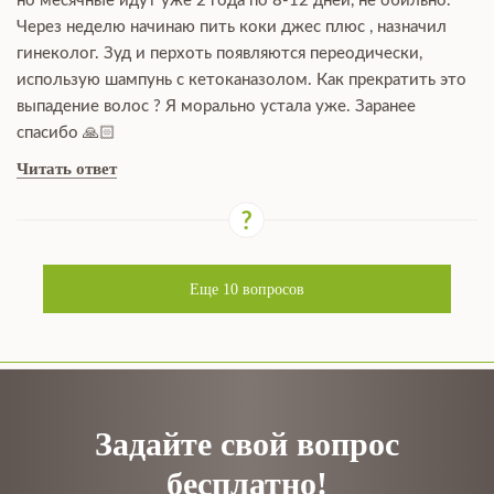
но месячные идут уже 2 года по 8-12 дней, не обильно.
Через неделю начинаю пить коки джес плюс , назначил
гинеколог. Зуд и перхоть появляются переодически,
использую шампунь с кетоканазолом. Как прекратить это
выпадение волос ? Я морально устала уже. Заранее
спасибо 🙏🏻
Читать ответ
Еще
10
вопросов
Задайте свой вопрос
бесплатно!