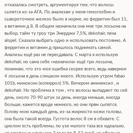
отказалась смотреть, аргументируя тем, что волосы
сыпятся из-за АГА. По анализам у меня гемоглобин и
сывороточное железо было в норме, но ферритин был 11,
а витамин д 8. В общем назначила она мне три лосьона на
выбор, тайм ту гроу три Энерджи 7,5%, dekohair, пена
alopel. Сказала выбрать одно и использовать постоянно. А
ферритин и витамин д пришлось поднимать самой.
Анализы ещё раз не пересдавала. С марта я использую
dekohair, но сама себе «назначила» ещё три лосьона,
понимаю, что это моя ошибка скорее всего, ведь наверное
4 лосьона в день слишком много. Использую утром fabao
101b, миноксин (копиррол) 5%. Вечером аминексил , и
dekohair. Но проблема в том , что волосы выпадают по сей
день, около 70-90 штук за день, иногда меньше, иногда
больше, кажется вроде немного, но они прям сыпятся.
Голову мою каждый день, из-за жирности кожи головы,
она была такой всегда. Густота волос 8 см в обхвате. С
циклом есть проблемы, по узи малого таза все идеально,