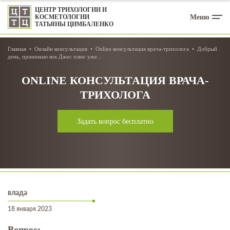
ЦЕНТР ТРИХОЛОГИИ И
Меню
КОСМЕТОЛОГИИ
ТАТЬЯНЫ ЦИМБАЛЕНКО
Главная
Онлайн консультация
Online консультация врача-трихолога
Добрый
день, принимаю кок Джес плюс уже...
ONLINE КОНСУЛЬТАЦИЯ ВРАЧА-
ТРИХОЛОГА
Задать вопрос бесплатно
влада
18 января 2023
Вопрос: