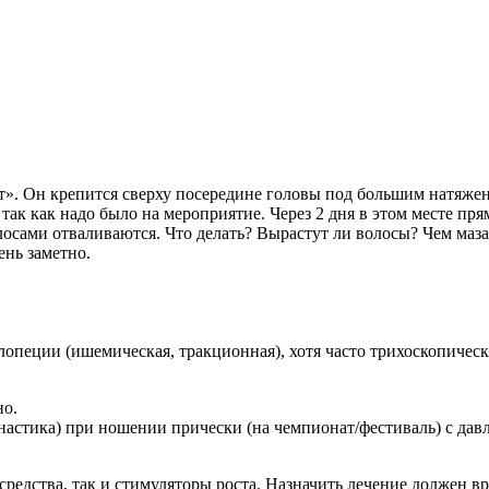
ст». Он крепится сверху посередине головы под большим натяже
, так как надо было на мероприятие. Через 2 дня в этом месте пр
лосами отваливаются. Что делать? Вырастут ли волосы? Чем маз
ень заметно.
лопеции (ишемическая, тракционная), хотя часто трихоскопическ
но.
мнастика) при ношении прически (на чемпионат/фестиваль) с дав
едства, так и стимуляторы роста. Назначить лечение должен вр