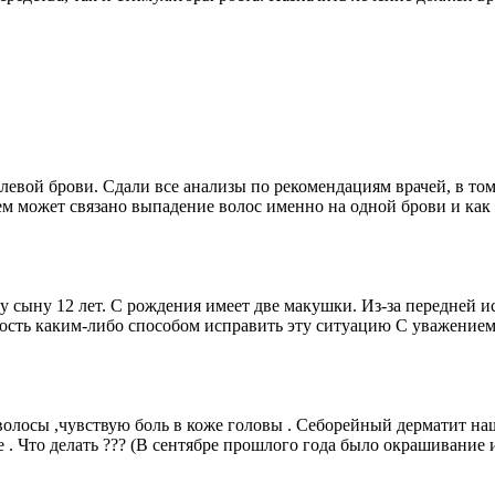
 левой брови. Сдали все анализы по рекомендациям врачей, в то
чем может связано выпадение волос именно на одной брови и как
у сыну 12 лет. С рождения имеет две макушки. Из-за передней
жность каким-либо способом исправить эту ситуацию С уважение
 волосы ,чувствую боль в коже головы . Себорейный дерматит н
. Что делать ??? (В сентябре прошлого года было окрашивание и