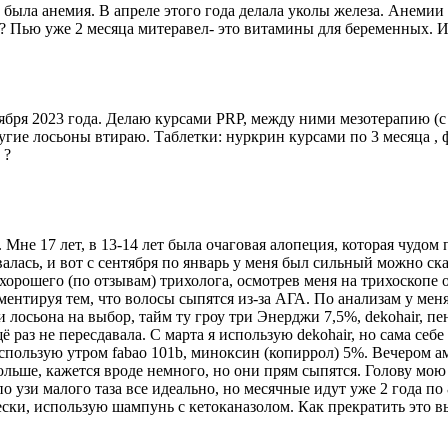
т была анемия. В апреле этого года делала уколы железа. Анемии 
а? Пью уже 2 месяца митеравел- это витамины для беременных. И
ября 2023 года. Делаю курсами PRP, между ними мезотерапию (с 
другие лосьоны втираю. Таблетки: нуркрин курсами по 3 месяца 
 ?
 Мне 17 лет, в 13-14 лет была очаговая алопеция, которая чудом
алась, и вот с сентября по январь у меня был сильный можно ска
у хорошего (по отзывам) трихолога, осмотрев меня на трихоскопе
ментируя тем, что волосы сыпятся из-за АГА. По анализам у мен
 лосьона на выбор, тайм ту гроу три Энерджи 7,5%, dekohair, пе
аз не пересдавала. С марта я использую dekohair, но сама себе
Использую утром fabao 101b, миноксин (копиррол) 5%. Вечером ам
 больше, кажется вроде немного, но они прям сыпятся. Голову мо
 по узи малого таза все идеально, но месячные идут уже 2 года п
ески, использую шампунь с кетоканазолом. Как прекратить это в