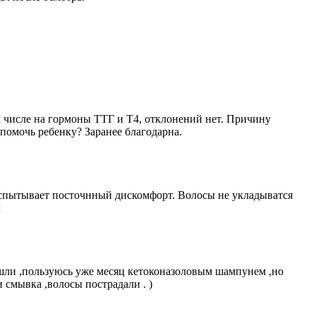
м числе на гормоны ТТГ и Т4, отклонений нет. Причину
 помочь ребенку? Заранее благодарна.
 испытывает посточнный дискомфорт. Волосы не укладыватся
м
ашли ,пользуюсь уже месяц кетоконазоловым шампунем ,но
 смывка ,волосы пострадали . )