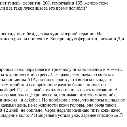
нет теперь, ферритин 200, гемоглабин 155, железо тоже
ли всё таки луковицы за это время погибли?
пептидами и без), делала курс лазерной терапии. На
, финестерид на постоянке. Контролирую ферритин, витамин Д и
 прошла сама, обратилась к трихологу поздно именно в момент,
зать хронический стресс. 4 февраля резко начали сыпаться
 она поставила АГА, но подтвердив , что волосы выпадают
я гемоглобин и сывороточное железо было в норме, но
на alopel. Сказала выбрать одно и использовать постоянно. А
 «назначила» ещё три лосьона, понимаю, что это моя ошибка
инексил , и dekohair. Но проблема в том , что волосы выпадают
ю каждый день, из-за жирности кожи головы, она была такой
о 8-12 дней, не обильно. Через неделю начинаю пить коки джес
ыпадение волос ? Я морально устала уже. Заранее спасибо 🙏🏻