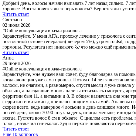
Добрый день, волосы начали выпадать 7 лет назад сильно. 7 ле
хорошее. Восстановятся ли теперь волосы? Вернется ли густот
Читать ответ
Светлана
02 июля 2026
#Online консультация врача-трихолога
Здравствуйте. У меня АГА, прохожу лечение у трихолога с сент
постоянной основе генералон( вечером 5%), утром то dsd, то 
гормоны. Результата нет никакого 🙁 что можно ещё применить
Читать ответ
Анна
29 июня 2026
#Online консультация врача-трихолога
Здравствуйте, мне нужен ваш совет, буду благодарна за помощь.
когда алопеция уже сама прошла. Потом с 14 лет я восстанавлив
волосы, не очагами, а равномерно, спустя месяц я уже сидела 
обильно, а на сдавшие мною анализы отказалась смотреть, аргу
ферритин был 11, а витамин д 8. В общем назначила она мне три
ферритин и витамин д пришлось поднимать самой. Анализы ещё р
скорее всего, ведь наверное 4 лосьона в день слишком много. 
по сей день, около 70-90 штук за день, иногда меньше, иногда
всегда. Густота волос 8 см в обхвате. С циклом есть проблемы,
плюс , назначил гинеколог. Зуд и перхоть появляются переодич
Читать ответ
Еще
10
вопросов