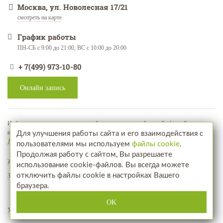
Москва, ул. Новолесная 17/21
смотреть на карте
График работы
ПН-СБ с 9:00 до 21:00, ВС с 10:00 до 20:00
+ 7(499) 973-10-80
Онлайн запись
Информация, представленная на сайте, не является публичной офертой, а
используется в качестве рекламно-информационных материалов
Для улучшения работы сайта и его взаимодействия с
Лицензия № ЛО-77-01-018071
пользователями мы используем
файлы cookie
.
Продолжая работу с сайтом, Вы разрешаете
Жалобы и предложения
использование cookie-файлов. Вы всегда можете
отключить файлы cookie в настройках Вашего
Запись на прием
браузера.
Посетите наш интернет-магазин
www.aptekahair.ru
OK
Услуги
Фотографии до и после
Отзывы
Акции