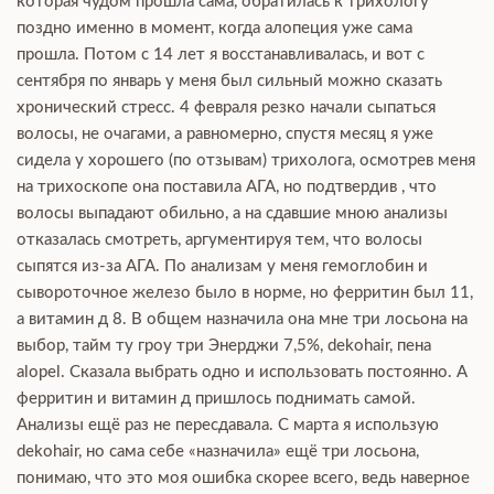
которая чудом прошла сама, обратилась к трихологу
поздно именно в момент, когда алопеция уже сама
прошла. Потом с 14 лет я восстанавливалась, и вот с
сентября по январь у меня был сильный можно сказать
хронический стресс. 4 февраля резко начали сыпаться
волосы, не очагами, а равномерно, спустя месяц я уже
сидела у хорошего (по отзывам) трихолога, осмотрев меня
на трихоскопе она поставила АГА, но подтвердив , что
волосы выпадают обильно, а на сдавшие мною анализы
отказалась смотреть, аргументируя тем, что волосы
сыпятся из-за АГА. По анализам у меня гемоглобин и
сывороточное железо было в норме, но ферритин был 11,
а витамин д 8. В общем назначила она мне три лосьона на
выбор, тайм ту гроу три Энерджи 7,5%, dekohair, пена
alopel. Сказала выбрать одно и использовать постоянно. А
ферритин и витамин д пришлось поднимать самой.
Анализы ещё раз не пересдавала. С марта я использую
dekohair, но сама себе «назначила» ещё три лосьона,
понимаю, что это моя ошибка скорее всего, ведь наверное