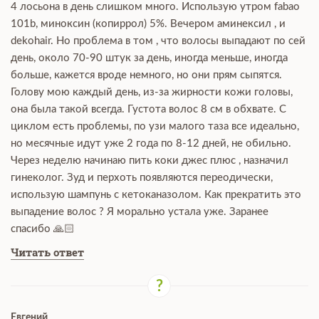
4 лосьона в день слишком много. Использую утром fabao
101b, миноксин (копиррол) 5%. Вечером аминексил , и
dekohair. Но проблема в том , что волосы выпадают по сей
день, около 70-90 штук за день, иногда меньше, иногда
больше, кажется вроде немного, но они прям сыпятся.
Голову мою каждый день, из-за жирности кожи головы,
она была такой всегда. Густота волос 8 см в обхвате. С
циклом есть проблемы, по узи малого таза все идеально,
но месячные идут уже 2 года по 8-12 дней, не обильно.
Через неделю начинаю пить коки джес плюс , назначил
гинеколог. Зуд и перхоть появляются переодически,
использую шампунь с кетоканазолом. Как прекратить это
выпадение волос ? Я морально устала уже. Заранее
спасибо 🙏🏻
Читать ответ
Евгений