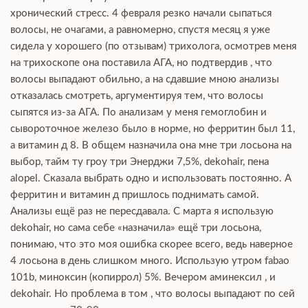
хронический стресс. 4 февраля резко начали сыпаться
волосы, не очагами, а равномерно, спустя месяц я уже
сидела у хорошего (по отзывам) трихолога, осмотрев меня
на трихоскопе она поставила АГА, но подтвердив , что
волосы выпадают обильно, а на сдавшие мною анализы
отказалась смотреть, аргументируя тем, что волосы
сыпятся из-за АГА. По анализам у меня гемоглобин и
сывороточное железо было в норме, но ферритин был 11,
а витамин д 8. В общем назначила она мне три лосьона на
выбор, тайм ту гроу три Энерджи 7,5%, dekohair, пена
alopel. Сказала выбрать одно и использовать постоянно. А
ферритин и витамин д пришлось поднимать самой.
Анализы ещё раз не пересдавала. С марта я использую
dekohair, но сама себе «назначила» ещё три лосьона,
понимаю, что это моя ошибка скорее всего, ведь наверное
4 лосьона в день слишком много. Использую утром fabao
101b, миноксин (копиррол) 5%. Вечером аминексил , и
dekohair. Но проблема в том , что волосы выпадают по сей