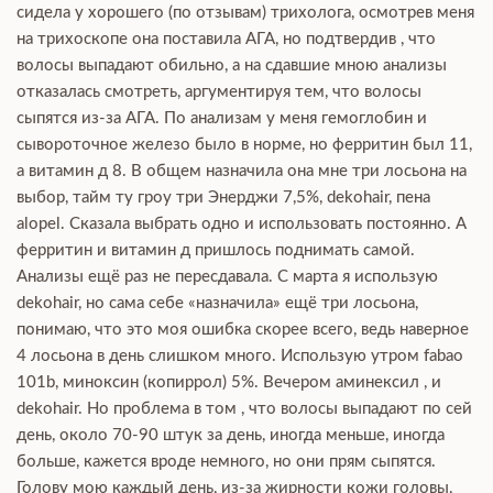
сидела у хорошего (по отзывам) трихолога, осмотрев меня
на трихоскопе она поставила АГА, но подтвердив , что
волосы выпадают обильно, а на сдавшие мною анализы
отказалась смотреть, аргументируя тем, что волосы
сыпятся из-за АГА. По анализам у меня гемоглобин и
сывороточное железо было в норме, но ферритин был 11,
а витамин д 8. В общем назначила она мне три лосьона на
выбор, тайм ту гроу три Энерджи 7,5%, dekohair, пена
alopel. Сказала выбрать одно и использовать постоянно. А
ферритин и витамин д пришлось поднимать самой.
Анализы ещё раз не пересдавала. С марта я использую
dekohair, но сама себе «назначила» ещё три лосьона,
понимаю, что это моя ошибка скорее всего, ведь наверное
4 лосьона в день слишком много. Использую утром fabao
101b, миноксин (копиррол) 5%. Вечером аминексил , и
dekohair. Но проблема в том , что волосы выпадают по сей
день, около 70-90 штук за день, иногда меньше, иногда
больше, кажется вроде немного, но они прям сыпятся.
Голову мою каждый день, из-за жирности кожи головы,