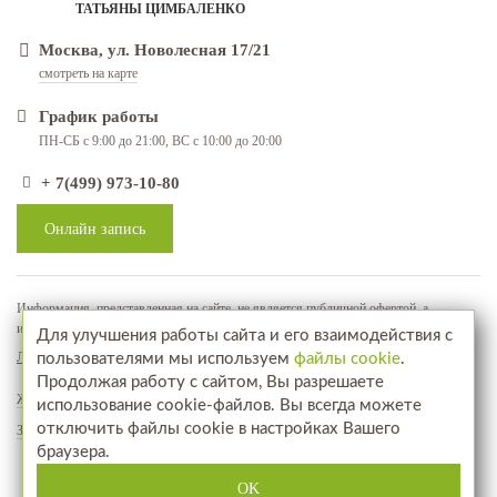
ТАТЬЯНЫ ЦИМБАЛЕНКО
Москва, ул. Новолесная 17/21
смотреть на карте
График работы
ПН-СБ с 9:00 до 21:00, ВС с 10:00 до 20:00
+ 7(499) 973-10-80
Онлайн запись
Информация, представленная на сайте, не является публичной офертой, а
используется в качестве рекламно-информационных материалов
Для улучшения работы сайта и его взаимодействия с
Лицензия № ЛО-77-01-018071
пользователями мы используем
файлы cookie
.
Продолжая работу с сайтом, Вы разрешаете
Жалобы и предложения
использование cookie-файлов. Вы всегда можете
отключить файлы cookie в настройках Вашего
Запись на прием
браузера.
www.aptekahair.ru
Посетите наш интернет-магазин
OK