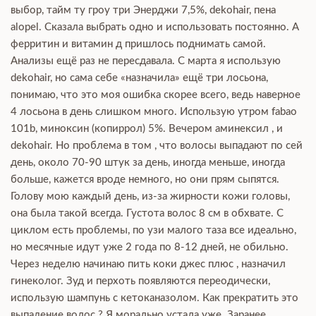
выбор, тайм ту гроу три Энерджи 7,5%, dekohair, пена
alopel. Сказала выбрать одно и использовать постоянно. А
ферритин и витамин д пришлось поднимать самой.
Анализы ещё раз не пересдавала. С марта я использую
dekohair, но сама себе «назначила» ещё три лосьона,
понимаю, что это моя ошибка скорее всего, ведь наверное
4 лосьона в день слишком много. Использую утром fabao
101b, миноксин (копиррол) 5%. Вечером аминексил , и
dekohair. Но проблема в том , что волосы выпадают по сей
день, около 70-90 штук за день, иногда меньше, иногда
больше, кажется вроде немного, но они прям сыпятся.
Голову мою каждый день, из-за жирности кожи головы,
она была такой всегда. Густота волос 8 см в обхвате. С
циклом есть проблемы, по узи малого таза все идеально,
но месячные идут уже 2 года по 8-12 дней, не обильно.
Через неделю начинаю пить коки джес плюс , назначил
гинеколог. Зуд и перхоть появляются переодически,
использую шампунь с кетоканазолом. Как прекратить это
выпадение волос ? Я морально устала уже. Заранее