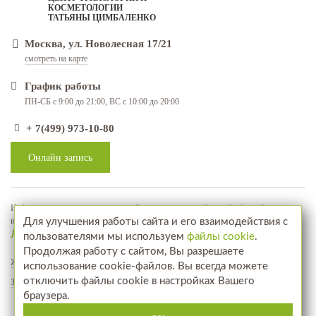
КОСМЕТОЛОГИИ
ТАТЬЯНЫ ЦИМБАЛЕНКО
Москва, ул. Новолесная 17/21
смотреть на карте
График работы
ПН-СБ с 9:00 до 21:00, ВС с 10:00 до 20:00
+ 7(499) 973-10-80
Онлайн запись
Информация, представленная на сайте, не является публичной офертой, а
используется в качестве рекламно-информационных материалов
Для улучшения работы сайта и его взаимодействия с
Лицензия № ЛО-77-01-018071
пользователями мы используем
файлы cookie
.
Продолжая работу с сайтом, Вы разрешаете
Жалобы и предложения
использование cookie-файлов. Вы всегда можете
отключить файлы cookie в настройках Вашего
Запись на прием
браузера.
Посетите наш интернет-магазин
www.aptekahair.ru