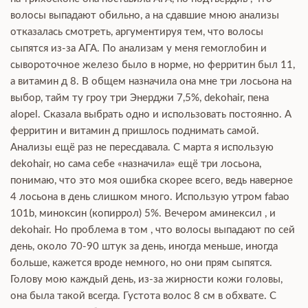
волосы выпадают обильно, а на сдавшие мною анализы
отказалась смотреть, аргументируя тем, что волосы
сыпятся из-за АГА. По анализам у меня гемоглобин и
сывороточное железо было в норме, но ферритин был 11,
а витамин д 8. В общем назначила она мне три лосьона на
выбор, тайм ту гроу три Энерджи 7,5%, dekohair, пена
alopel. Сказала выбрать одно и использовать постоянно. А
ферритин и витамин д пришлось поднимать самой.
Анализы ещё раз не пересдавала. С марта я использую
dekohair, но сама себе «назначила» ещё три лосьона,
понимаю, что это моя ошибка скорее всего, ведь наверное
4 лосьона в день слишком много. Использую утром fabao
101b, миноксин (копиррол) 5%. Вечером аминексил , и
dekohair. Но проблема в том , что волосы выпадают по сей
день, около 70-90 штук за день, иногда меньше, иногда
больше, кажется вроде немного, но они прям сыпятся.
Голову мою каждый день, из-за жирности кожи головы,
она была такой всегда. Густота волос 8 см в обхвате. С