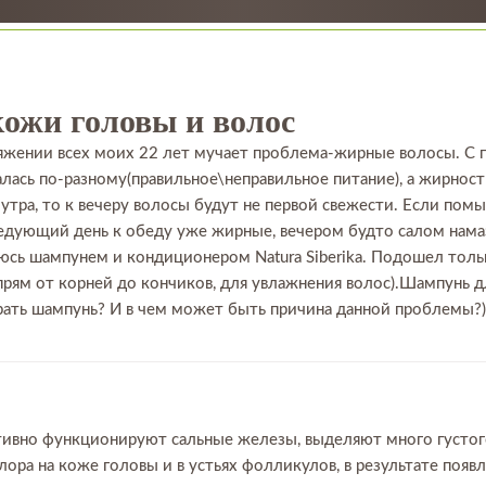
ожи головы и волос
яжении всех моих 22 лет мучает проблема-жирные волосы. С го
алась по-разному(правильное\неправильное питание), а жирнос
утра, то к вечеру волосы будут не первой свежести. Если помы
следующий день к обеду уже жирные, вечером будто салом нама
уюсь шампунем и кондиционером Natura Siberika. Подошел тол
рям от корней до кончиков, для увлажнения волос).Шампунь д
брать шампунь? И в чем может быть причина данной проблемы?)
ктивно функционируют сальные железы, выделяют много густого
ора на коже головы и в устьях фолликулов, в результате поя