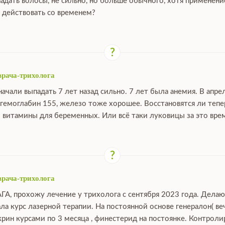
падать волосы, не сильно, но больше обычного, хотя применен
 действовать со временем?
врача-трихолога
ачали выпадать 7 лет назад сильно. 7 лет была анемия. В апре
 гемоглабин 155, железо тоже хорошее. Восстановятся ли тепе
 витамины для беременных. Или всё таки луковицы за это вре
врача-трихолога
АГА, прохожу лечение у трихолога с сентября 2023 года. Дела
ала курс лазерной терапии. На постоянной основе генералон( ве
крин курсами по 3 месяца , финестерид на постоянке. Контрол