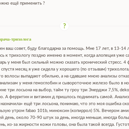
можно ещё применить ?
врача-трихолога
ен ваш совет, буду благодарна за помощь. Мне 17 лет, в 13-14 
сь к трихологу поздно именно в момент, когда алопеция уже са
нварь у меня был сильный можно сказать хронический стресс. 4 
, спустя месяц я уже сидела у хорошего (по отзывам) трихолога
что волосы выпадают обильно, а на сдавшие мною анализы отка
 анализам у меня гемоглобин и сывороточное железо было в нор
е три лосьона на выбор, тайм ту гроу три Энерджи 7,5%, dekoha
о. А ферритин и витамин д пришлось поднимать самой. Анализы
 «назначила» ещё три лосьона, понимаю, что это моя ошибка ско
зую утром fabao 101b, миноксин (копиррол) 5%. Вечером аминек
й день, около 70-90 штук за день, иногда меньше, иногда боль
ь, из-за жирности кожи головы, она была такой всегда. Густот