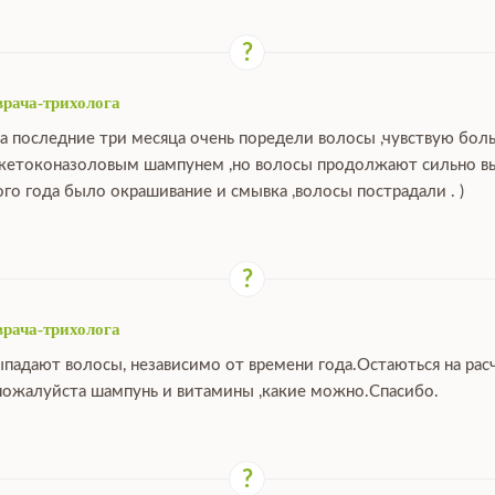
врача-трихолога
за последние три месяца очень поредели волосы ,чувствую бо
 кетоконазоловым шампунем ,но волосы продолжают сильно выпа
ого года было окрашивание и смывка ,волосы пострадали . )
врача-трихолога
ыпадают волосы, независимо от времени года.Остаються на расч
ожалуйста шампунь и витамины ,какие можно.Спасибо.