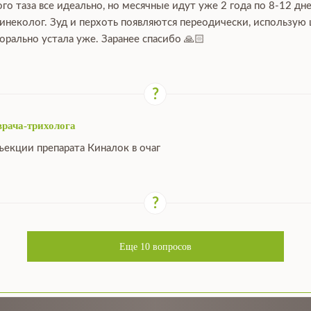
го таза все идеально, но месячные идут уже 2 года по 8-12 дн
гинеколог. Зуд и перхоть появляются переодически, использую
орально устала уже. Заранее спасибо 🙏🏻
врача-трихолога
ъекции препарата Киналок в очаг
Еще
10
вопросов