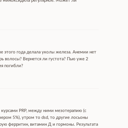
ие миноксидила регулярное. Может ли
ле этого года делала уколы железа. Анемии нет
рь волосы? Вернется ли густота? Пью уже 2
мя погибли?
ю курсами PRP, между ними мезотерапию (с
чером 5%), утром то dsd, то другие лосьоны
ирую ферритин, витамин Д и гормоны. Результата