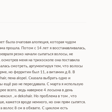
лет была очаговая алопеция, которая чудом
ма прошла. Потом с 14 лет я восстанавливалась,
февраля резко начали сыпаться волосы, не
, осмотрев меня на трихоскопе она поставила
залась смотреть, аргументируя тем, что волосы
ме, но ферритин был 11, а витамин д 8. В
ir, пена alopel. Сказала выбрать одно и
 ещё раз не пересдавала. С марта я использую
рее всего, ведь наверное 4 лосьона в день
сил , и dekohair. Но проблема в том , что
ше, кажется вроде немного, но они прям сыпятся.
а волос 8 см в обхвате. С циклом есть