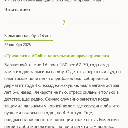
Именно начали выпадать ресницы и бровь . Фариз.
Читать ответ
Залысины на лбу в 16 лет
22 октября 2025
#Трихология, #Online консультация врача-трихолога
Здравствуйте, мне 16, рост 180 вес 67-70, год назад
заметил две залысины на лбу. С детства перхоть и зуд, по
симптомам почитал что вдобавок был себорейный
дерматит года 4-5 назад на макушке. Была ангина острая
лет 5-6 назад , лекарств не пью, стресс сильный только в
детстве, щас редко. Сейчас случайно заметил когда
защемил пальцами у корней волос, где середина лба, что
пучками волосы выходят, по 4-5 штук. Еще,
предрасположенность к алопеции тоже есть. Думал взять
регейн либо миноксидил, но почитал что сам процесс