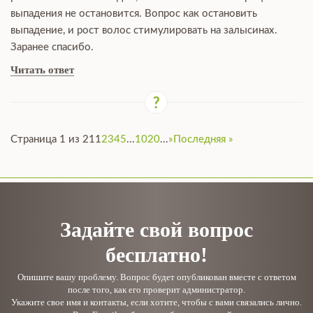
выпадения не остановится. Вопрос как остановить
выпадение, и рост волос стимулировать на залысинах.
Заранее спасибо.
Читать ответ
Страница 1 из 21
1
2
3
4
5
...
10
20
...
»
Последняя »
Задайте свой вопрос
бесплатно!
Опишите вашу проблему. Вопрос будет опубликован вместе с ответом
после того, как его проверит администратор.
Укажите свое имя и контакты, если хотите, чтобы с вами связались лично.