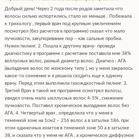
Добрый день! Через 2 года после родов заметила что
волосы сильно испортились, стало их меньше . Побежала
к трихологу , первый врач под крупным увеличением
посмотрел (без расчетов в программе) сказал что мало
пучковости, закупоривание пор – как сальные пробки.
Нужен пилинг. 2. Пошла к другому врачу- проведя
диагностику в программе с расчетами поставила мне 38%
веллусных волос, разный диаметр волос. Диагноз : АГА
(выпадение волос по женскому типу ), но у меня закралось
какое-то сомнение и я решила сходить еще к одному
врачу. Перед этим выполнила газождкостный пилинг. 3.
Третий Врач в такой же программе осмотрел волосы,
увидел очень мало ыеллусных волос 4-5% , снижение
пучковости. Поставил хроническое выпадание волос без
АГА. 4. Четвертый врач , определила что у меня в
теменной зоне на 1см2 – 216 волос а в затылке 186, при
этом одиночных юнитов в теменной зоне 50 а в затылке
38, и сказала что у меня не АГА , а хроническое диффузное