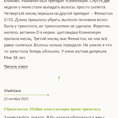
климакс. Назначен был препарат Климонорм. Спустя две
недели у меня стали выпадать волосы, просто сыпятся.
Четвертый месяц перешла на другой препарат – Фемастон
2/10. Длину пришлось убрать, вылезло половина волос
была у трихолога, но трихоскопию не сделали. Феритин,
железо, витамин D в норме. щитовидка Климонорм
пропила месяц. Третий месяц пью Фемастон, но они всё
равно сыпаться. Волосы сильно поредели. Не ужели я что
то запустила Теперь облысею. У меня жуткая дипресия.
Мне 38 лет.
Читать ответ
Vladislava
23 октября 2025
#Трихология, #Online консультация врача-трихолога
Здравствуйте, доктор. Я бы хотела обратиться к вам с