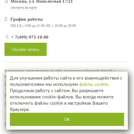
Москва, ул. Новолесная 17/21
смотреть на карте
График работы
ПН-СБ с 9:00 до 21:00, ВС с 10:00 до 20:00
+ 7(499) 973-10-80
Онлайн запись
Информация, представленная на сайте, не является публичной офертой, а
используется в качестве рекламно-информационных материалов
Для улучшения работы сайта и его взаимодействия с
Лицензия № ЛО-77-01-018071
пользователями мы используем
файлы cookie
.
Продолжая работу с сайтом, Вы разрешаете
Жалобы и предложения
использование cookie-файлов. Вы всегда можете
отключить файлы cookie в настройках Вашего
Запись на прием
браузера.
www.aptekahair.ru
Посетите наш интернет-магазин
OK
Услуги
Фотографии до и после
Отзывы
Акции