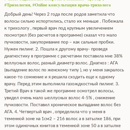
#Трихология, #Online консультация врача-трихолога
Добрый день! Через 2 года после родов заметила что
волосы сильно испортились, стало их меньше . Побежала
к трихологу , первый врач под крупным увеличением
посмотрел (без расчетов в программе) сказал что мало
пучковости, закупоривание пор – как сальные пробки.
Нужен пилинг. 2. Пошла к другому врачу- проведя
диагностику в программе с расчетами поставила мне 38%
веллусных волос, разный диаметр волос. Диагноз : АГА
(выпадение волос по женскому типу ), но у меня закралось
какое-то сомнение и я решила сходить еще к одному
врачу. Перед этим выполнила газождкостный пилинг. 3.
Третий Врач в такой же программе осмотрел волосы,
увидел очень мало ыеллусных волос 4-5% , снижение
пучковости. Поставил хроническое выпадание волос без
АГА. 4. Четвертый врач , определила что у меня в
теменной зоне на 1см2 – 216 волос а в затылке 186, при
этом одиночных юнитов в теменной зоне 50 а в затылке