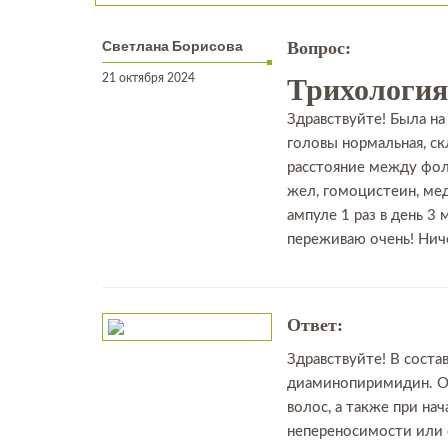
Светлана Борисова
Вопрос:
21 октября 2024
Трихология
Здравствуйте! Была на
головы нормальная, с
расстояние между фолл
жел, гомоцистеин, мед
ампуле 1 раз в день 3
переживаю очень! Ниче
Ответ:
Здравствуйте! В соста
диаминопиримидин. О
волос, а также при на
непереносимости или 