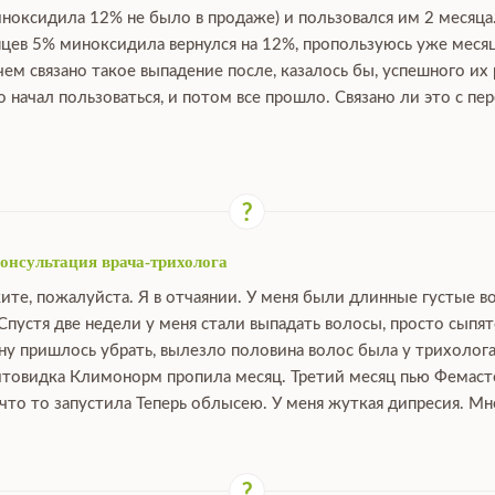
ноксидила 12% не было в продаже) и пользовался им 2 месяца.
цев 5% миноксидила вернулся на 12%, пропользуюсь уже месяц
 чем связано такое выпадение после, казалось бы, успешного их
о начал пользоваться, и потом все прошло. Связано ли это с 
консультация врача-трихолога
ите, пожалуйста. Я в отчаянии. У меня были длинные густые в
пустя две недели у меня стали выпадать волосы, просто сыпят
у пришлось убрать, вылезло половина волос была у трихолога
итовидка Климонорм пропила месяц. Третий месяц пью Фемастон
что то запустила Теперь облысею. У меня жуткая дипресия. Мне