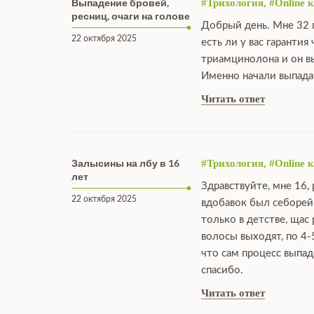
Выпадение бровей,
#Трихология, #Online 
ресниц, очаги на голове
Добрый день. Мне 32 г
22 октября 2025
есть ли у вас гарантия
триамцинолона и он вы
Именно начали выпадат
Читать ответ
Залысины на лбу в 16
#Трихология, #Online 
лет
Здравствуйте, мне 16,
22 октября 2025
вдобавок был себорейн
только в детстве, щас
волосы выходят, по 4-
что сам процесс выпад
спасибо.
Читать ответ