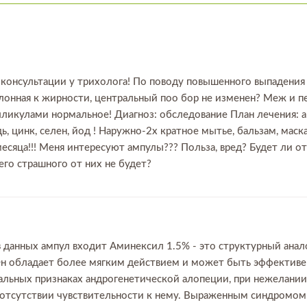
 консультации у трихолога! По поводу повышенного выпадения
клонная к жирности, центральный поо бор не изменен? Меж и п
икулами нормальное! Диагноз: обследование План лечения: анали
ь, цинк, селен, йод ! Наружно-2х кратное мытье, бальзам, мас
 месяца!!! Меня интересуют ампулы??? Польза, вред? Будет л
го страшного от них не будет?
в данных ампул входит Аминексил 1.5% - это структурный анал
н обладает более мягким действием и может быть эффективе
чальных признаках андрогенетической алопеции, при нежелани
отсутствии чувствительности к нему. Выраженным синдромом 