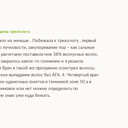
рача-трихолога
ало их меньше . Побежала к трихологу , первый
о пучковости, закупоривание пор – как сальные
с расчетами поставила мне 38% веллусных волос,
я закралось какое-то сомнение и я решила
й Врач в такой же программе осмотрел волосы,
кое выпадание волос без АГА. 4. Четвертый врач
том одиночных юнитов в теменной зоне 50 а в
огенновое или нет можно определить по
не знаю уже куда бежать.