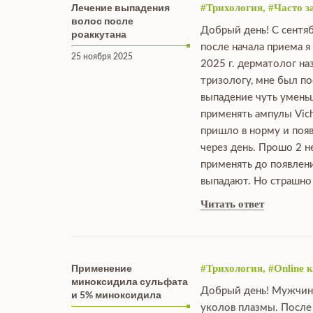
Лечение выпадения
#Трихология, #Часто 
волос после
Добрый день! С сентяб
роаккутана
после начала приема 
25 ноября 2025
2025 г. дерматолог на
тризологу, мне был по
выпадение чуть уменьш
применять ампулы Vich
пришло в норму и появ
через день. Прошо 2 н
применять до появлени
выпадают. Но страшно 
Читать ответ
Применение
#Трихология, #Online 
миноксидила сульфата
Добрый день! Мужчина 
и 5% миноксидила
уколов плазмы. После