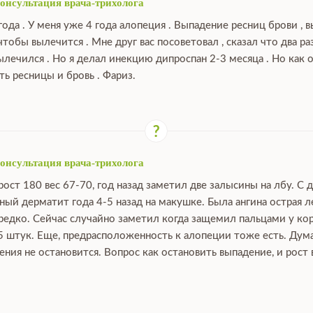
консультация врача-трихолога
ода . У меня уже 4 года алопеция . Выпадение ресниц брови ,
 чтобы вылечится . Мне друг вас посоветовал , сказал что два 
лечился . Но я делал инекцию дипроспан 2-3 месяца . Но как 
ь ресницы и бровь . Фариз.
консультация врача-трихолога
 рост 180 вес 67-70, год назад заметил две залысины на лбу. С
ый дерматит года 4-5 назад на макушке. Была ангина острая лет
 редко. Сейчас случайно заметил когда защемил пальцами у кор
5 штук. Еще, предрасположенность к алопеции тоже есть. Дум
ения не остановится. Вопрос как остановить выпадение, и рост