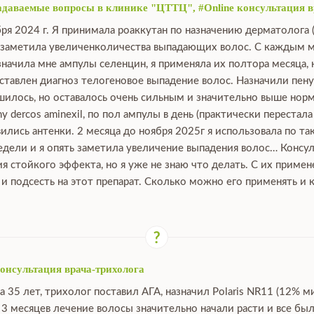
задаваемые вопросы в клинике "ЦТТЦ", #Online консультация в
ря 2024 г. Я принимала роаккутан по назначению дерматолога (
я заметила увеличенколичества выпадающих волос. С каждым м
значила мне ампулы селенцин, я применяла их полтора месяца, 
ставлен диагноз телогеновое выпадение волос. Назначили пену 
илось, но оставалось очень сильным и значительно выше норм
y dercos aminexil, по пол ампулы в день (практически перестал
ились антенки. 2 месяца до ноября 2025г я использовала по та
едели и я опять заметила увеличение выпадения волос… Консу
я стойкого эффекта, но я уже не знаю что делать. С их приме
и подсесть на этот препарат. Сколько можно его применять и к
консультация врача-трихолога
35 лет, трихолог поставил АГА, назначил Polaris NR11 (12% ми
 3 месяцев лечение волосы значительно начали расти и все б