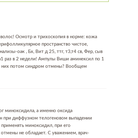
 волос! Осмотр и трихоскопия в норме: кожа
ерифолликулярное пространство чистое,
зы-оак , Бх, Вит д 25, ттг, т3,т4 св, Фер, сыв
ка1 раз в 2 недели! Ампулы Виши аминексил по 1
и от них потом синдром отмены? Вообщем
ог миноксидила, а именно оксида
н при диффузном телогеновом выпадении
и применять миноксидил, при его
отмены не обладает. С уважением, врач-