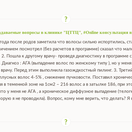
задаваемые вопросы в клинике "ЦТТЦ", #Online консультация в
года после родов заметила что волосы сильно испортились, ст
ичением посмотрел (без расчетов в программе) сказал что мал
 2. Пошла к другому врачу- проведя диагностику в программе 
 Диагноз : АГА (выпадение волос по женскому типу ), но у мен
врачу. Перед этим выполнила газождкостный пилинг. 3. Трети
лусных волос 4-5% , снижение пучковости. Поставил хроничес
ня в теменной зоне на 1см2 – 216 волос а в затылке 186, при э
 что у меня не АГА , а хроническое диффузное выпадение (тел
рую я не проводила). Вопрос, кому мне верить, что делать? Я 