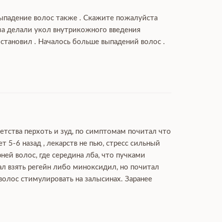
 выпадение волос также . Скажите пожалуйста
раза делали укол внутрикожного введения
остановил . Началось больше выпадений волос .
 детства перхоть и зуд, по симптомам почитал что
 5-6 назад , лекарств не пью, стресс сильный
ней волос, где середина лба, что пучками
ал взять регейн либо миноксидил, но почитал
 волос стимулировать на залысинах. Заранее