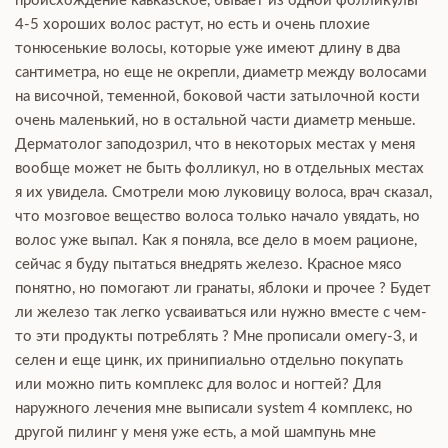
происхождение кавказское, бывает из одной фолликулы
4-5 хороших волос растут, но есть и очень плохие
тонюсенькие волосы, которые уже имеют длину в два
сантиметра, но еще не окрепли, диаметр между волосами
на височной, теменной, боковой части затылочной кости
очень маленький, но в остальной части диаметр меньше.
Дерматолог заподозрил, что в некоторых местах у меня
вообще может не быть фолликул, но в отдельных местах
я их увидела. Смотрели мою луковицу волоса, врач сказал,
что мозговое вещество волоса только начало увядать, но
волос уже выпал. Как я поняла, все дело в моем рационе,
сейчас я буду пытаться внедрять железо. Красное мясо
понятно, но помогают ли гранаты, яблоки и прочее ? Будет
ли железо так легко усваиваться или нужно вместе с чем-
то эти продукты потреблять ? Мне прописали омегу-3, и
селен и еще цинк, их принипиально отдельно покупать
или можно пить комплекс для волос и ногтей? Для
наружного лечения мне выписали system 4 комплекс, но
другой пилинг у меня уже есть, а мой шампунь мне