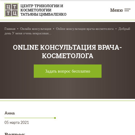
ЦЕНТР ТРИХОЛОГИИ И
Меню
КОСМЕТОЛОГИИ
ТАТЬЯНЫ ЦИМБАЛЕНКО
Главная
Онлайн консультация
Online консультация врача-косметолога
Добрый
день У меня очень некрасивая...
ONLINE КОНСУЛЬТАЦИЯ ВРАЧА-
КОСМЕТОЛОГА
Задать вопрос бесплатно
Анна
05 марта 2021
Вопрос: