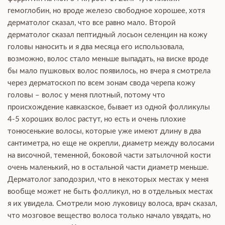
гемоглобин, но вроде железо свободное хорошее, хотя
дерматолог сказал, что все равно мало. Второй
дерматолог сказал пептидный лосьон селенцин на кожу
головы наносить и я два месяца его использовала,
возможно, волос стало меньше выпадать, на виске вроде
бы мало пушковых волос появилось, но вчера я смотрела
через дерматоскоп по всем зонам свода черепа кожу
головы – волос у меня плотный, потому что
происхождение кавказское, бывает из одной фолликулы
4-5 хороших волос растут, но есть и очень плохие
тонюсенькие волосы, которые уже имеют длину в два
сантиметра, но еще не окрепли, диаметр между волосами
на височной, теменной, боковой части затылочной кости
очень маленький, но в остальной части диаметр меньше.
Дерматолог заподозрил, что в некоторых местах у меня
вообще может не быть фолликул, но в отдельных местах
я их увидела. Смотрели мою луковицу волоса, врач сказал,
что мозговое вещество волоса только начало увядать, но