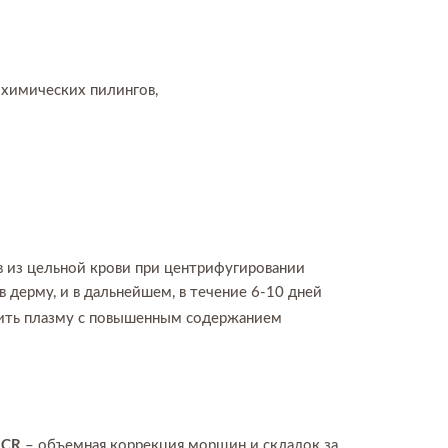
 химических пилингов,
 из цельной крови при центрифугировании
 дерму, и в дальнейшем, в течение 6-10 дней
ить плазму с повышенным содержанием
ACR
– объемная коррекция морщин и складок за