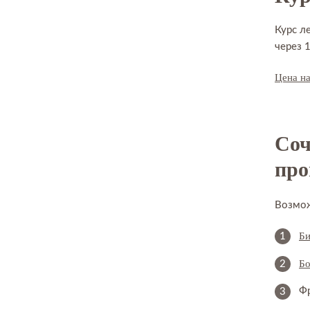
Курс л
через 
Цена на
Соч
про
Возмож
Би
Бо
Ф