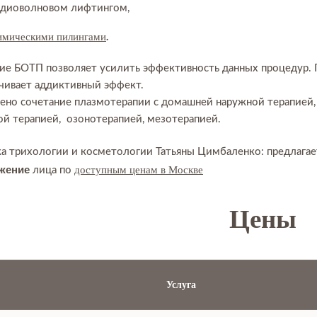
адиоволновом лифтингом,
.
мическими пилингами
ие БОТП позволяет усилить эффективность данных процедур.
чивает аддиктивный эффект.
ено сочетание плазмотерапии с домашней наружной терапией,
ой терапией, озонотерапией, мезотерапией.
а трихологии и косметологии Татьяны Цимбаленко: предлага
жение
доступным ценам в Москве
лица по
Цены
Услуга