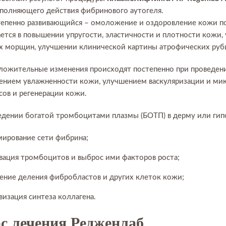
аполняющего действия фибринового аутогеля.
тепенно развивающийся – омоложение и оздоровление кожи по
ется в повышении упругости, эластичности и плотности кожи,
х морщин, улучшении клинической картины атрофических рубц
ложительные изменения происходят постепенно при проведении
ением увлажненности кожи, улучшением васкуляризации и ми
сов и регенерации кожи.
едении богатой тромбоцитами плазмы (БОТП) в дерму или ги
ирование сети фибрина;
вация тромбоцитов и выброс ими факторов роста;
ение деления фибробластов и других клеток кожи;
визация синтеза коллагена.
с лечения Редженлаб