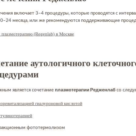
ечения включает 3–4 процедуры, которые проводятся с интерв
10–24 месяца, или же рекомендуются поддерживающие процеду
 плазмотерапию (Regenlab) в Москве
етание аутологичного клеточног
цедурами
плазмотерапии Редженлаб
ным является сочетание
со следу
оревитализацией гиалуроновой кислотой
тулинотерапией
ракционным фототермолизом