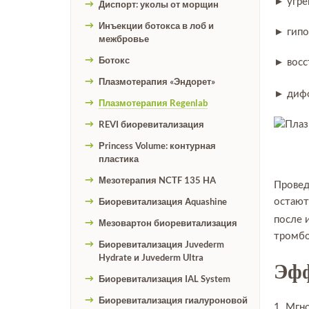
► угре
Диспорт: уколы от морщин
Инъекции ботокса в лоб и
► гипо
межбровье
Ботокс
► восс
Плазмотерапия «Эндорет»
► дифф
Плазмотерапия Regenlab
REVI биоревитализация
Рrincess Volume: контурная
пластика
Мезотерапия NCTF 135 HA
Провед
Биоревитализация Аquashine
остают
после 
Мезовартон биоревитализация
тромбоц
Биоревитализация Juvederm
Hydrate и Juvederm Ultra
Эфф
Биоревитализация IAL System
Биоревитализация гиалуроновой
1. Мгн