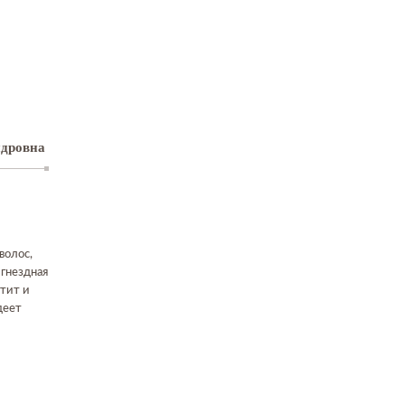
ндровна
волос,
 гнездная
тит и
деет