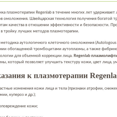
ка плазмотерапии Regenlab в течение многих лет удерживает
в омоложения. Швейцарская технология получения богатой 
ртам качества в отношении эффективности и безопасности. Пр
 в тройку лучших методов плазмотерапии.
 методика аутологичного клеточного омоложения (Autologous Ce
нии обогащенной тромбоцитами аутоплазмы, а также фибринов
Regenlab плазмолифт
ологии для объемной коррекции лица.
ны, который позволяет улучшить текстуру кожи, цвет лица, 
азания к плазмотерапии Regenl
астные изменения кожи лица и тела (признаки атрофии, сниже
ии, купероз и др.);
оповреждение кожи;