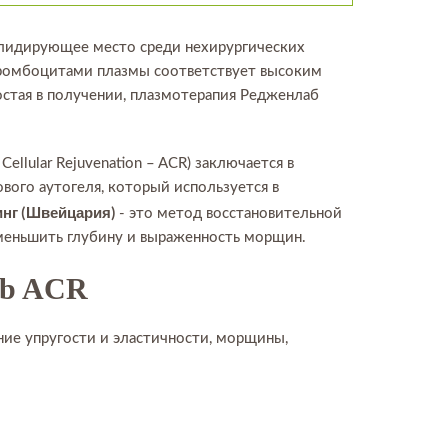
 лидирующее место среди нехирургических
тромбоцитами плазмы соответствует высоким
остая в получении, плазмотерапия Редженлаб
llular Rejuvenation – ACR) заключается в
ого аутогеля, который используется в
инг (Швейцария)
- это метод восстановительной
уменьшить глубину и выраженность морщин.
ab ACR
ние упругости и эластичности, морщины,