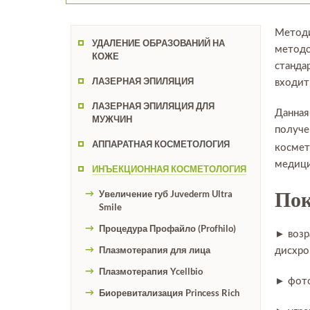
Методи
УДАЛЕНИЕ ОБРАЗОВАНИЙ НА
методо
КОЖЕ
станда
ЛАЗЕРНАЯ ЭПИЛЯЦИЯ
входит
ЛАЗЕРНАЯ ЭПИЛЯЦИЯ ДЛЯ
Данная
МУЖЧИН
получе
АППАРАТНАЯ КОСМЕТОЛОГИЯ
космет
медици
ИНЪЕКЦИОННАЯ КОСМЕТОЛОГИЯ
Увеличение губ Juvederm Ultra
Пок
Smile
Процедура Профайло (Profhilo)
► возр
Плазмотерапия для лица
дисхром
Плазмотерапия Ycellbio
► фот
Биоревитализация Princess Rich