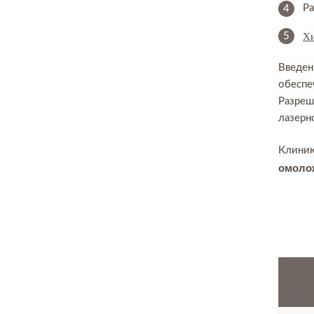
Р
Хи
Введен
обеспе
Разреш
лазерн
Клиник
омоло