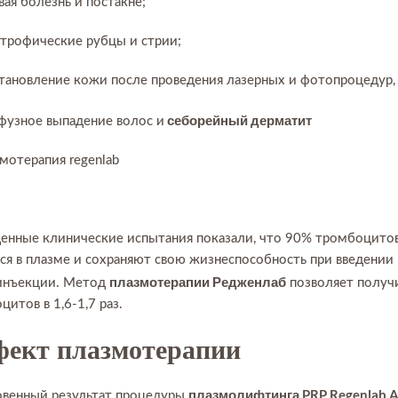
вая болезнь и постакне;
трофические рубцы и стрии;
тановление кожи после проведения лазерных и фотопроцедур,
себорейный дерматит
узное выпадение волос и
енные клинические испытания показали, что 90% тромбоцитов
ся в плазме и сохраняют свою жизнеспособность при введении в
плазмотерапии Редженлаб
инъекции. Метод
позволяет получ
итов в 1,6-1,7 раз.
ект плазмотерапии
плазмолифтинга PRP Regenlab 
овенный результат процедуры