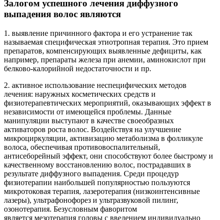
Залогом успешного лечения диффузного
выпадения волос являются
1. выявление причинного фактора и его устранение так
называемая специфическая этиотропная терапия. Это прием
препаратов, компенсирующих выявленные дефициты, как
например, препараты железа при анемии, аминокислот при
белково-калорийной недостаточности и пр.
2. активное использование неспецифических методов
лечения: наружных косметических средств и
физиотерапевтических мероприятий, оказывающих эффект в
независимости от имеющейся проблемы. Данные
манипуляции выступают в качестве своеобразных
активаторов роста волос. Воздействуя на улучшение
микроциркуляции, активизацию метаболизма в фолликуле
волоса, обеспечивая противовоспалительный,
антисеборейный эффект, они способствуют более быстрому и
качественному восстановлению волос, пострадавших в
результате диффузного выпадения. Среди процедур
физиотерапии наибольшей популярностью пользуются
микротоковая терапия, лазеротерапия (низкоинтенсивные
лазеры), ультрафонофорез и ультразвуковой пилинг,
озонотерапия. Безусловным фаворитом
является мезотерапия головы с введением индивидуально