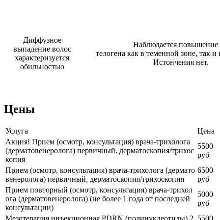
Диффузное
Наблюдается повышени
выпадение волос
телогена как в теменной зоне, так и
характеризуется
Истончения нет.
обильностью
Цены
Услуга
Цена
Акция! Прием (осмотр, консультация) врача-трихолога
5500
(дерматовенеролога) первичный, дерматоскопия/трихос
руб
копия
Прием (осмотр, консультация) врача-трихолога (дермато
6500
венеролога) первичный, дерматоскопия/трихоскопия
руб
Прием повторный (осмотр, консультация) врача-трихол
5000
ога (дерматовенеролога) (не более 1 года от последней
руб
консультации)
Мезотерапия инъекционная PDRN (полинуклеотиды) 2,
5500