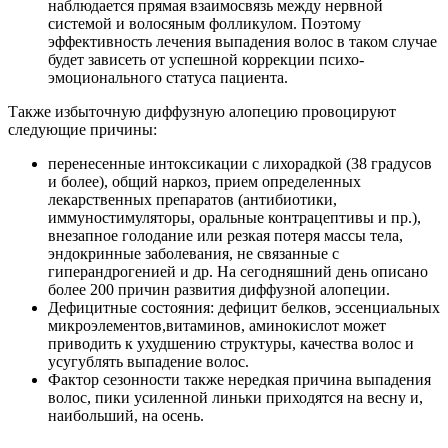
наблюдается прямая взаимосвязь между нервной
системой и волосяным фолликулом. Поэтому
эффективность лечения выпадения волос в таком случае
будет зависеть от успешной коррекции психо-
эмоционального статуса пациента.
Также избыточную диффузную алопецию провоцируют
следующие причины:
перенесенные интоксикации с лихорадкой (38 градусов
и более), общий наркоз, прием определенных
лекарственных препаратов (антибиотики,
иммуностимуляторы, оральные контрацептивы и пр.),
внезапное голодание или резкая потеря массы тела,
эндокринные заболевания, не связанные с
гиперандрогенией и др. На сегодняшний день описано
более 200 причин развития диффузной алопеции.
Дефицитные состояния: дефицит белков, эссенциальных
микроэлементов,витаминов, аминокислот может
приводить к ухудшению структуры, качества волос и
усугублять выпадение волос.
Фактор сезонности также нередкая причина выпадения
волос, пики усиленной линьки приходятся на весну и,
наибольший, на осень.