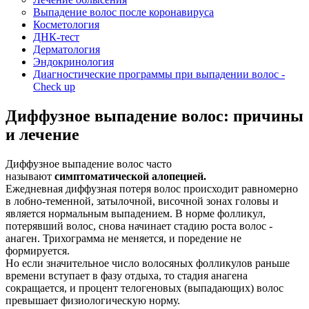
Выпадение волос после коронавируса
Косметология
ДНК-тест
Дерматология
Эндокринология
Диагностические программы при выпадении волос -
Check up
Диффузное выпадение волос: причины
и лечение
Диффузное выпадение волос часто
называют
симптоматической алопецией.
Ежедневная диффузная потеря волос происходит равномерно
в лобно-теменной, затылочной, височной зонах головы и
является нормальным выпадением. В норме фолликул,
потерявший волос, снова начинает стадию роста волос -
анаген. Трихограмма не меняется, и поредение не
формируется.
Но если значительное число волосяных фолликулов раньше
времени вступает в фазу отдыха, то стадия анагена
сокращается, и процент телогеновых (выпадающих) волос
превышает физиологическую норму.