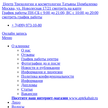
Центр Трихологии и косметологии Татьяны Цимбаленко
Москва, ул. Новолесная 17/21
смотреть на карте
График работы
ПН-СБ с 9:00 до 21:00, ВС с 10:00 до 20:00
смотреть график работы
+ 7(499) 973-10-80
Онлайн запись
Меню
О клинике
О нас
Отзывы
График работы центра
Фотографии до и после
Новости и публикации
Информация и лицензии
Политика конфиденциальности
Информация
Дипломы
Статьи
Вакансии
Посетите наш интернет-магазин
www.aptekahair.ru
Лицо
Волосы