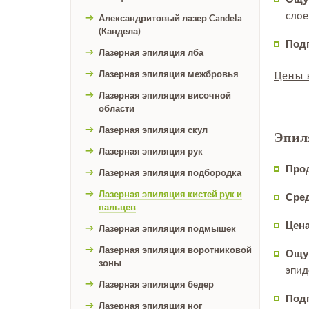
слое
Александритовый лазер Candela
(Кандела)
Подг
Лазерная эпиляция лба
Лазерная эпиляция межбровья
Цены 
Лазерная эпиляция височной
области
Лазерная эпиляция скул
Эпил
Лазерная эпиляция рук
Про
Лазерная эпиляция подбородка
Лазерная эпиляция кистей рук и
Сред
пальцев
Цена
Лазерная эпиляция подмышек
Лазерная эпиляция воротниковой
Ощу
зоны
эпид
Лазерная эпиляция бедер
Подг
Лазерная эпиляция ног