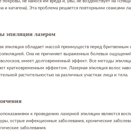
 покровы, не нанося им вреда и, увы, не воздействует на «спя
на и катагена). Эта проблема решается повторными сеансами л
ы эпиляции лазером
ая эпиляция обладает массой преимуществ перед бритвенным с
оэпиляцией. Она не причиняет выраженных болевых ощущений
 волосков, имеет долговременный эффект. Все методы эпиля
ют кратковременным эффектом. Лазерная эпиляция волос навсе
тельной растительностью на различных участках лица и тела.
ничения
опоказаниями к проведению лазерной эпиляции являются восп
уры, острые инфекционные заболевания, хронические заболева
гические заболевания.