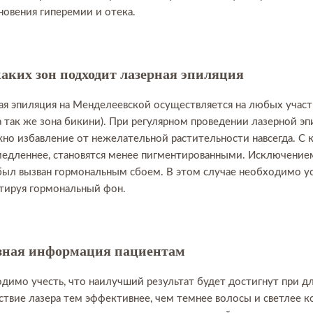
новения гиперемии и отека.
аких зон подходит лазерная эпиляция
ая эпиляция на Менделеевской осуществляется на любых участка
 а так же зона бикини). При регулярном проведении лазерной 
но избавление от нежелательной растительности навсегда. С
медленнее, становятся менее пигментированными. Исключением
был вызван гормональным сбоем. В этом случае необходимо ус
тируя гормональный фон.
зная информация пациентам
димо учесть, что наилучший результат будет достигнут при дл
ствие лазера тем эффективнее, чем темнее волосы и светлее к