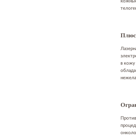
кожные
телоге
Плюс
Лазерн
электр
в кожу
облада
нежела
Огра
Против
процед
онколо