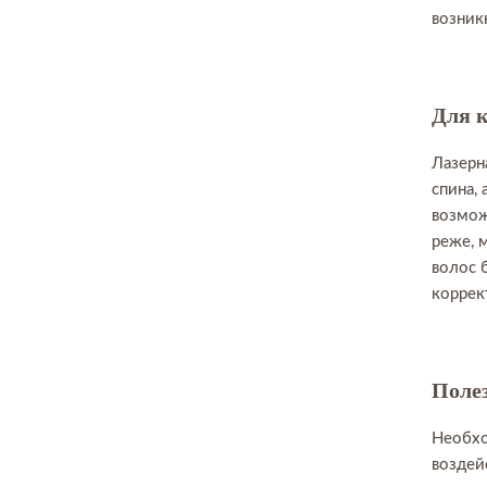
возник
Для к
Лазерн
спина,
возмож
реже, 
волос 
коррек
Поле
Необхо
воздей