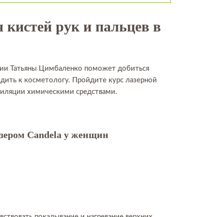
 кистей рук и пальцев в
яции Татьяны Цимбаленко поможет добиться
дить к косметологу. Пройдите курс лазерной
епиляции химическими средствами.
зером Candela у женщин
ствовать покалывание и нагревание верхних