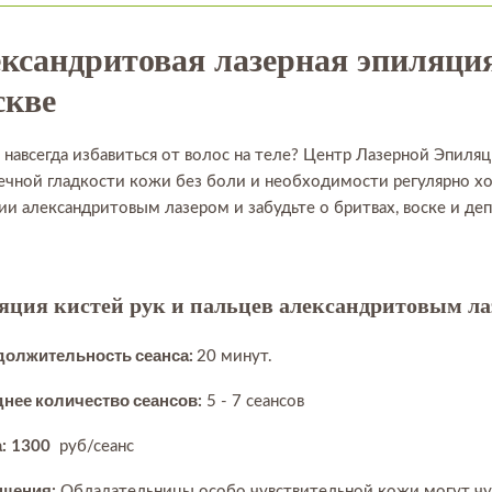
ксандритовая лазерная эпиляция
кве
 навсегда избавиться от волос на теле? Центр Лазерной Эпил
ечной гладкости кожи без боли и необходимости регулярно хо
ии александритовым лазером и забудьте о бритвах, воске и д
яция кистей рук и пальцев александритовым ла
должительность сеанса:
20 минут.
нее количество сеансов:
5 - 7 сеансов
:
1300
руб/сеанс
щения:
Обладательницы особо чувствительной кожи могут чув