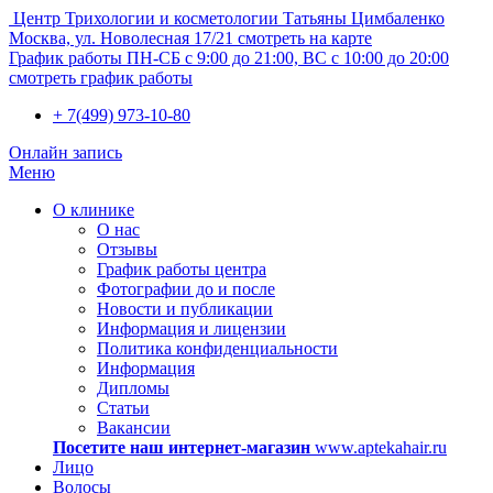
Центр Трихологии и косметологии Татьяны Цимбаленко
Москва, ул. Новолесная 17/21
смотреть на карте
График работы
ПН-СБ с 9:00 до 21:00, ВС с 10:00 до 20:00
смотреть график работы
+ 7(499) 973-10-80
Онлайн запись
Меню
О клинике
О нас
Отзывы
График работы центра
Фотографии до и после
Новости и публикации
Информация и лицензии
Политика конфиденциальности
Информация
Дипломы
Статьи
Вакансии
Посетите наш интернет-магазин
www.aptekahair.ru
Лицо
Волосы