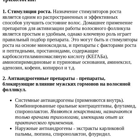
1. Стимуляция роста.
Назначение стимуляторов роста
является одним из распространенных и эффективных
способов улучшить состояние волос. Домашнее применение
препаратов для активизации работы волосяного фолликула
является простым и удобным, однако ключевую роль играет
правильный подбор препарата. Это могут быть и стимуляторы
роста на основе миноксидила, и препараты с факторами роста
и пептидными, простаноидами, содержащие
карбоксиэтиламиномасляную кислоту (КЕГАБа),
аминопиримидиновые и пуриновые основания, аминексил,
аденозин, кофеин, копиррол и т.д.
2. Антиандрогенные препараты - препараты,
блокирующие влияние мужских гормонов на волосяной
фолликул.
Системные антиандрогены (применяются внутрь).
Комбинированные оральные контрацептивы, флутамид,
спиронолактон.
Являются лекарствами, назначаются
только врачами трихологами, имеющими опыт их
практического применения.
Наружные антиандрогены - экстракты карликовой
пальмы, люпина, спиронолактон, флуридил.