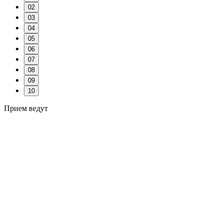
02
03
04
05
06
07
08
09
10
Прием ведут