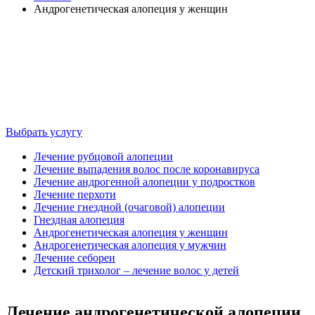
Андрогенетическая алопеция у женщин
АНДРОГЕНЕТИЧЕСКАЯ
АЛОПЕЦИЯ У
ЖЕНЩИН
Выбрать услугу
Лечение рубцовой алопеции
Лечение выпадения волос после коронавируса
Лечение андрогенной алопеции у подростков
Лечение перхоти
Лечение гнездной (очаговой) алопеции
Гнездная алопеция
Андрогенетическая алопеция у женщин
Андрогенетическая алопеция у мужчин
Лечение себореи
Детский трихолог – лечение волос у детей
Лечение андрогенетической алопеции