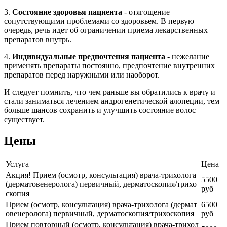
3.
Состояние здоровья пациента
- отягощение
сопутствующими проблемами со здоровьем. В первую
очередь, речь идет об ограничении приема лекарственных
препаратов внутрь.
4.
Индивидуальные предпочтения пациента
- нежелание
применять препараты постоянно, предпочтение внутренних
препаратов перед наружными или наоборот.
И следует помнить, что чем раньше вы обратились к врачу и
стали заниматься лечением андрогенетической алопеции, тем
больше шансов сохранить и улучшить состояние волос
существует.
Цены
Услуга
Цена
Акция! Прием (осмотр, консультация) врача-трихолога
5500
(дерматовенеролога) первичный, дерматоскопия/трихо
руб
скопия
Прием (осмотр, консультация) врача-трихолога (дермат
6500
овенеролога) первичный, дерматоскопия/трихоскопия
руб
Прием повторный (осмотр, консультация) врача-трихол