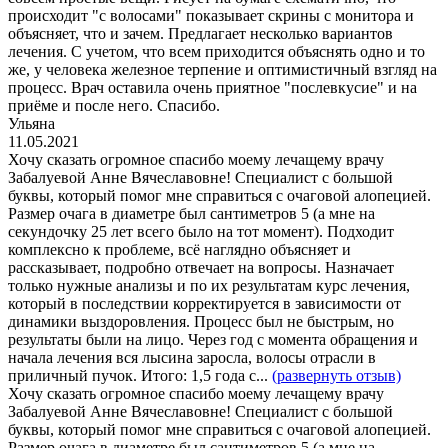
происходит "с волосами" показывает скрины с монитора и
объясняет, что и зачем. Предлагает несколько вариантов
лечения. С учетом, что всем приходится объяснять одно и то
же, у человека железное терпение и оптимистичный взгляд на
процесс. Врач оставила очень приятное "послевкусие" и на
приёме и после него. Спасибо.
Ульяна
11.05.2021
Хочу сказать огромное спасибо моему лечащему врачу
Забалуевой Анне Вячеславовне! Специалист с большой
буквы, который помог мне справиться с очаговой алопецией.
Размер очага в диаметре был сантиметров 5 (а мне на
секундочку 25 лет всего было на тот момент). Подходит
комплексно к проблеме, всё наглядно объясняет и
рассказывает, подробно отвечает на вопросы. Назначает
только нужные анализы и по их результатам курс лечения,
который в последствии корректируется в зависимости от
динамики выздоровления. Процесс был не быстрым, но
результаты были на лицо. Через год с момента обращения и
начала лечения вся лысина заросла, волосы отрасли в
приличный пучок. Итого: 1,5 года с...
(развернуть отзыв)
Хочу сказать огромное спасибо моему лечащему врачу
Забалуевой Анне Вячеславовне! Специалист с большой
буквы, который помог мне справиться с очаговой алопецией.
Размер очага в диаметре был сантиметров 5 (а мне на