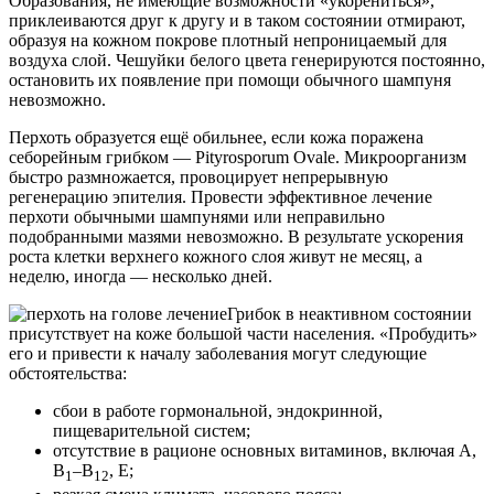
Образования, не имеющие возможности «укорениться»,
приклеиваются друг к другу и в таком состоянии отмирают,
образуя на кожном покрове плотный непроницаемый для
воздуха слой. Чешуйки белого цвета генерируются постоянно,
остановить их появление при помощи обычного шампуня
невозможно.
Перхоть образуется ещё обильнее, если кожа поражена
себорейным грибком — Pityrosporum Ovale. Микроорганизм
быстро размножается, провоцирует непрерывную
регенерацию эпителия. Провести эффективное лечение
перхоти обычными шампунями или неправильно
подобранными мазями невозможно. В результате ускорения
роста клетки верхнего кожного слоя живут не месяц, а
неделю, иногда — несколько дней.
Грибок в неактивном состоянии
присутствует на коже большой части населения. «Пробудить»
его и привести к началу заболевания могут следующие
обстоятельства:
сбои в работе гормональной, эндокринной,
пищеварительной систем;
отсутствие в рационе основных витаминов, включая A,
B
–B
, E;
1
12