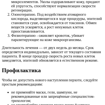
микроэлементов. Уколы оздоравливают кожу, придают
ей упругость, способствуют нормализации скорости
регенерации.
Озонотерапию. Под воздействием атомарного
кислорода, выделяющегося в ходе процедуры, эпителий
становится суше, освобождается от токсинов. Обмен
веществ ускоряется, а рост ненужных клеток
приостанавливается.
Физиотерапию - оживляет кровоток, убивает
паразитирующие на коже микроорганизмы.
Длительность лечения — от двух недель до месяца. Срок
определяется индивидуально, зависит от текущего состояния
пациента. В конце процедур скорость роста новых клеток
замедляется, эпителий обновляется в естественном режиме.
Профилактика
Чтобы не допустить нового наступления перхоти, следуйте
простым рекомендациям:
не применяйте маски, гели, шампуни, не
рекомендованные или запрещённые специалистом-
трихологом;
не употребляйте слишком много пищи быстрого