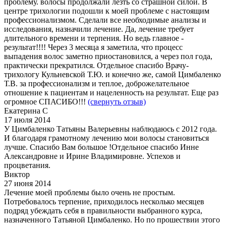
проблему. волосы продолжали лезть со страшной силой. В
центре трихологии подошли к моей проблеме с настоящим
профессионализмом. Сделали все необходимые анализы и
исследования, назначили лечение. Да, лечение требует
длительного времени и терпения. Но ведь главное -
результат!!!! Через 3 месяца я заметила, что процесс
выпадения волос заметно приостановился, а через пол года,
практически прекратился. Отдельное спасибо Врачу-
трихологу Кульневской Т.Ю. и конечно же, самой Цимбаленко
Т.В. за профессионализм и теплое, доброжелательное
отношение к пациентам и нацеленность на результат. Еще раз
огромное СПАСИБО!!!
(свернуть отзыв)
Екатерина С
17 июля 2014
У Цимбаленко Татьяны Валерьевны наблюдаюсь с 2012 года.
И благодаря грамотному лечению мои волосы становиться
лучше. Спасибо Вам большое !Отдельное спасибо Инне
Александровне и Ирине Владимировне. Успехов и
процветания.
Виктор
27 июня 2014
Лечение моей проблемы было очень не простым.
Потребовалось терпение, приходилось несколько месяцев
подряд убеждать себя в правильности выбранного курса,
назначенного Татьяной Цимбаленко. Но по прошествии этого