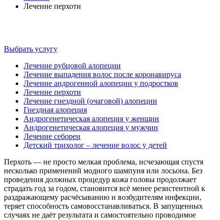
Лечение перхоти
ЛЕЧЕНИЕ ПЕРХОТИ
Выбрать услугу
Лечение рубцовой алопеции
Лечение выпадения волос после коронавируса
Лечение андрогенной алопеции у подростков
Лечение перхоти
Лечение гнездной (очаговой) алопеции
Гнездная алопеция
Андрогенетическая алопеция у женщин
Андрогенетическая алопеция у мужчин
Лечение себореи
Детский трихолог – лечение волос у детей
Перхоть — не просто мелкая проблема, исчезающая спустя
несколько применений модного шампуня или лосьона. Без
проведения должных процедур кожа головы продолжает
страдать год за годом, становится всё менее резистентной к
раздражающему расчёсыванию и возбудителям инфекции,
теряет способность самовосстанавливаться. В запущенных
случаях не даёт результата и самостоятельно проводимое