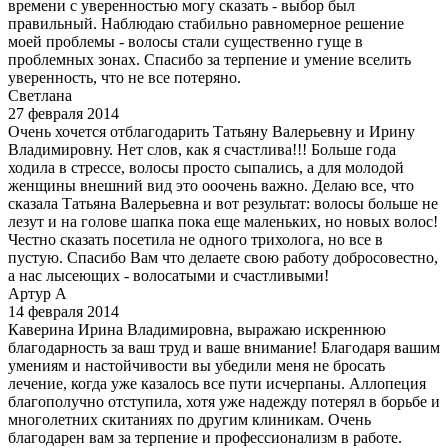
времени с уверенностью могу сказать - выбор был
правильный. Наблюдаю стабильно равномерное решение
моей проблемы - волосы стали существенно гуще в
проблемных зонах. Спасибо за терпение и умение вселить
уверенность, что не все потеряно.
Светлана
27 февраля 2014
Очень хочется отблагодарить Татьяну Валерьевну и Ирину
Владимировну. Нет слов, как я счастлива!!! Больше года
ходила в стрессе, волосы просто сыпались, а для молодой
женщины внешний вид это ооочень важно. Делаю все, что
сказала Татьяна Валерьевна и вот результат: волосы больше не
лезут и на голове шапка пока еще маленьких, но новых волос!
Честно сказать посетила не одного трихолога, но все в
пустую. Спасибо Вам что делаете свою работу добросовестно,
а нас лысеющих - волосатыми и счастливыми!
Артур А
14 февраля 2014
Каверина Ирина Владимировна, выражаю искреннюю
благодарность за ваш труд и ваше внимание! Благодаря вашим
умениям и настойчивости вы убедили меня не бросать
лечение, когда уже казалось все пути исчерпаны. Аллопеция
благополучно отступила, хотя уже надежду потерял в борьбе и
многолетних скитаниях по другим клиникам. Очень
благодарен вам за терпение и профессионализм в работе.