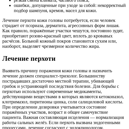
резкая смена климата, часового пояса;
ошибки, допущенные при уходе за собой: некорректный
подбор шампуня, кремов, масел для кожи.
Лечение перхоти кожи головы потребуется, если человек
страдает от псориаза, дерматита, агрессивных форм лишая.
Как правило, поражённые участки чешутся, постоянно зудят,
приобретают розово-красный цвет, вплоть до кровавых
расчёсов. Больной кожный покров становится сухим или,
наоборот, выделяет чрезмерное количество жира.
Лечение перхоти
Выявить причину поражения кожи головы и назначить
лечение должен специалист-трихолог. Большинству
пострадавших достаточно местной терапии, убивающей
грибок и устраняющей последствия болезни. Для борьбы с
перхотью используют современные медикаменты,
действующими веществами в которых являются кетоконазол,
клотримазол, пиритионы цинка, соли салициловой кислоты.
При определении дозировки учитывается состояние
поражённых участков, возраст и общее самочувствие
пациента. Важная составляющая исцеления — нормализация
работы сальных желёз. Если перхоть вызвана эндогенными
процессами, лечение согласуют с эндокринологом,