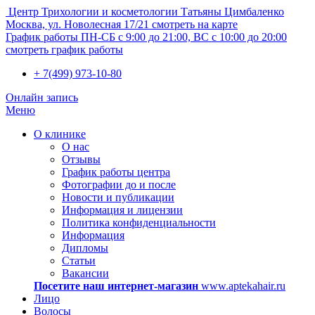
Центр Трихологии и косметологии Татьяны Цимбаленко
Москва, ул. Новолесная 17/21
смотреть на карте
График работы
ПН-СБ с 9:00 до 21:00, ВС с 10:00 до 20:00
смотреть график работы
+ 7(499) 973-10-80
Онлайн запись
Меню
О клинике
О нас
Отзывы
График работы центра
Фотографии до и после
Новости и публикации
Информация и лицензии
Политика конфиденциальности
Информация
Дипломы
Статьи
Вакансии
Посетите наш интернет-магазин
www.aptekahair.ru
Лицо
Волосы