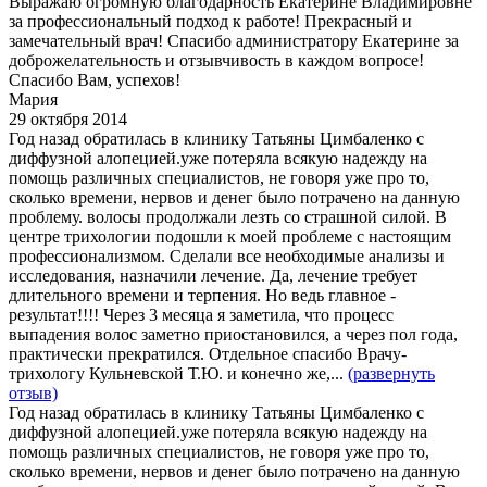
Выражаю огромную благодарность Екатерине Владимировне
за профессиональный подход к работе! Прекрасный и
замечательный врач! Спасибо администратору Екатерине за
доброжелательность и отзывчивость в каждом вопросе!
Спасибо Вам, успехов!
Мария
29 октября 2014
Год назад обратилась в клинику Татьяны Цимбаленко с
диффузной алопецией.уже потеряла всякую надежду на
помощь различных специалистов, не говоря уже про то,
сколько времени, нервов и денег было потрачено на данную
проблему. волосы продолжали лезть со страшной силой. В
центре трихологии подошли к моей проблеме с настоящим
профессионализмом. Сделали все необходимые анализы и
исследования, назначили лечение. Да, лечение требует
длительного времени и терпения. Но ведь главное -
результат!!!! Через 3 месяца я заметила, что процесс
выпадения волос заметно приостановился, а через пол года,
практически прекратился. Отдельное спасибо Врачу-
трихологу Кульневской Т.Ю. и конечно же,...
(развернуть
отзыв)
Год назад обратилась в клинику Татьяны Цимбаленко с
диффузной алопецией.уже потеряла всякую надежду на
помощь различных специалистов, не говоря уже про то,
сколько времени, нервов и денег было потрачено на данную