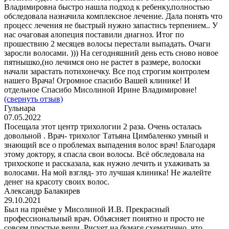
Владимировна быстро нашла подход к ребенку,полностью
обследовала назначила комплексное лечение. Дала понять что
процесс лечения не быстрый нужно запастись терпением.. У
нас очаговая алопеция поставили диагноз. Итог по
прошествию 2 месяцев волосы перестали выпадать. Очаги
заросли волосами. ))) На сегодняшний день есть сново новое
пятнышко,(но лечимся оно не растет в размере, волоски
начали зарастать потихонечку. Все под строгим контролем
нашего Врача! Огромное спасибо Вашей клинике! И
отдельное Спасибо Мисолиной Ирине Владимировне!
(свернуть отзыв)
Гульнара
07.05.2022
Посещала этот центр трихологии 2 раза. Очень осталась
довольной . Врач- трихолог Татьяна Цимбаленко умный и
знающий все о проблемах выпадения волос врач! Благодаря
этому доктору, я спасла свои волосы. Всё обследовала на
трихоскопе и рассказала, как нужно лечить и ухаживать за
волосами. На мой взгляд- это лучшая клиника! Не жалейте
денег на красоту своих волос.
Александр Балакирев
29.10.2021
Был на приёме у Мисолиной И.В. Прекрасный
профессиональный врач. Объясняет понятно и просто не
совсем простые вещи. Рисует на бумаге схематично, что